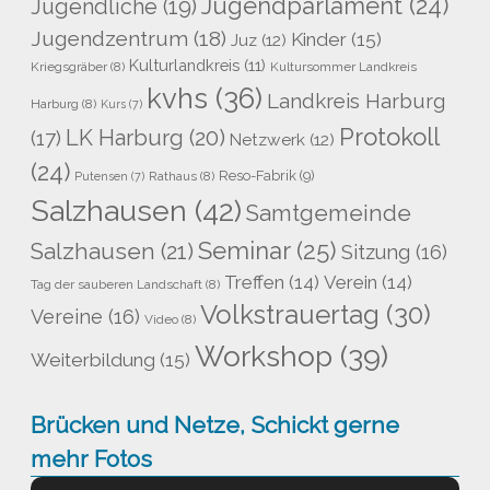
Jugendparlament
(24)
Jugendliche
(19)
Jugendzentrum
(18)
Kinder
(15)
Juz
(12)
Kulturlandkreis
(11)
Kriegsgräber
(8)
Kultursommer Landkreis
kvhs
(36)
Landkreis Harburg
Harburg
(8)
Kurs
(7)
Protokoll
LK Harburg
(20)
(17)
Netzwerk
(12)
(24)
Reso-Fabrik
(9)
Rathaus
(8)
Putensen
(7)
Salzhausen
(42)
Samtgemeinde
Seminar
(25)
Salzhausen
(21)
Sitzung
(16)
Treffen
(14)
Verein
(14)
Tag der sauberen Landschaft
(8)
Volkstrauertag
(30)
Vereine
(16)
Video
(8)
Workshop
(39)
Weiterbildung
(15)
Brücken und Netze, Schickt gerne
mehr Fotos