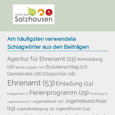
Am häufigsten verwendete
Schlagwörter aus den Beiträgen
Agentur für Ehrenamt
(25)
Anmeldung
Brückenschlag
(17)
(16)
Birthe Gutjahr
(10)
Demokratie
(16)
Dörpschün
(16)
Ehrenamt
(53)
Einladung
(24)
Ferienprogramm
(29)
Engagement
(7)
Förderung
(7)
Jugendausschuss
Jugendarbeit
(12)
Jugendakteure
(7)
(19)
Jugendforum
(14)
Jugendbeteiligung
(11)