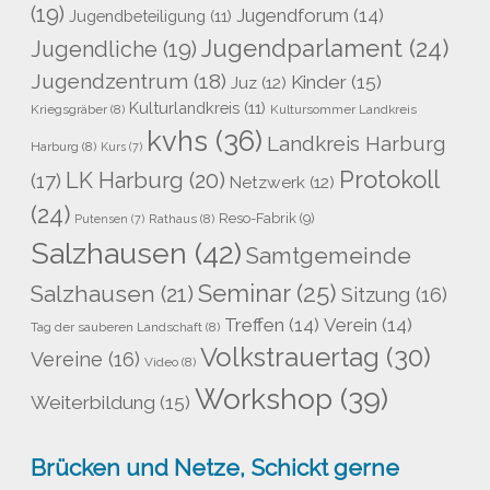
(19)
Jugendforum
(14)
Jugendbeteiligung
(11)
Jugendparlament
(24)
Jugendliche
(19)
Jugendzentrum
(18)
Kinder
(15)
Juz
(12)
Kulturlandkreis
(11)
Kriegsgräber
(8)
Kultursommer Landkreis
kvhs
(36)
Landkreis Harburg
Harburg
(8)
Kurs
(7)
Protokoll
LK Harburg
(20)
(17)
Netzwerk
(12)
(24)
Reso-Fabrik
(9)
Rathaus
(8)
Putensen
(7)
Salzhausen
(42)
Samtgemeinde
Seminar
(25)
Salzhausen
(21)
Sitzung
(16)
Treffen
(14)
Verein
(14)
Tag der sauberen Landschaft
(8)
Volkstrauertag
(30)
Vereine
(16)
Video
(8)
Workshop
(39)
Weiterbildung
(15)
Brücken und Netze, Schickt gerne