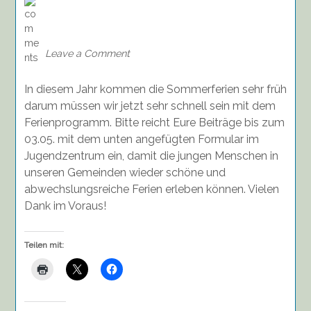
on
Beiträge
für
das
Leave a Comment
Ferienprogramm
2024
In diesem Jahr kommen die Sommerferien sehr früh
bis
zum
darum müssen wir jetzt sehr schnell sein mit dem
03.05.
Ferienprogramm. Bitte reicht Eure Beiträge bis zum
einreichen!
03.05. mit dem unten angefügten Formular im
Jugendzentrum ein, damit die jungen Menschen in
unseren Gemeinden wieder schöne und
abwechslungsreiche Ferien erleben können. Vielen
Dank im Voraus!
Teilen mit: