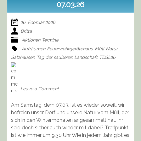
07.03.26
26. Februar 2026
Britta
Aktionen
Termine
Aufräumen
Feuerwehrgerätehaus
Müll
Natur
Salzhausen
Tag der sauberen Landschaft
TDSL26
on
Tag
der
sauberen
Leave a Comment
Landschaft
am
Am Samstag, dem 07.03. ist es wieder soweit, wir
07.03.26
befreien unser Dorf und unsere Natur vom Müll, der
sich in den Wintermonaten angesammelt hat. Ihr
seid doch sicher auch wieder mit dabei? Treffpunkt
ist wie immer um 9.30 Uhr Wie in jedem Jahr gibt es