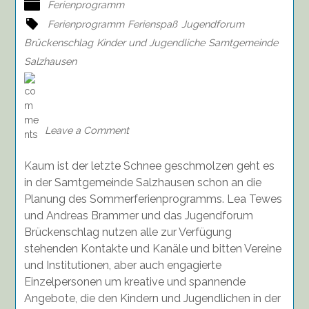
Ferienprogramm
Ferienprogramm
Ferienspaß
Jugendforum
Brückenschlag
Kinder und Jugendliche
Samtgemeinde
Salzhausen
on
Angebote
für
das
Leave a Comment
Sommerferienprogramm
bis
Kaum ist der letzte Schnee geschmolzen geht es
08.05.26
erbeten!
in der Samtgemeinde Salzhausen schon an die
Planung des Sommerferienprogramms. Lea Tewes
und Andreas Brammer und das Jugendforum
Brückenschlag nutzen alle zur Verfügung
stehenden Kontakte und Kanäle und bitten Vereine
und Institutionen, aber auch engagierte
Einzelpersonen um kreative und spannende
Angebote, die den Kindern und Jugendlichen in der