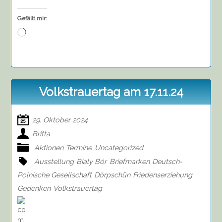
Gefällt mir:
Wird
geladen …
Volkstrauertag am 17.11.24
29. Oktober 2024
Britta
Aktionen
Termine
Uncategorized
Ausstellung
Bialy Bór
Briefmarken
Deutsch-
Polnische Gesellschaft
Dörpschün
Friedenserziehung
Gedenken
Volkstrauertag
on
Volkstrauertag
am