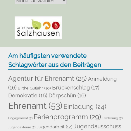
veröffentlicht
Am häufigsten verwendete
Schlagwörter aus den Beiträgen
Agentur für Ehrenamt
(25)
Anmeldung
Brückenschlag
(17)
(16)
Birthe Gutjahr
(10)
Demokratie
(16)
Dörpschün
(16)
Ehrenamt
(53)
Einladung
(24)
Ferienprogramm
(29)
Engagement
(7)
Förderung
(7)
Jugendausschuss
Jugendarbeit
(12)
Jugendakteure
(7)