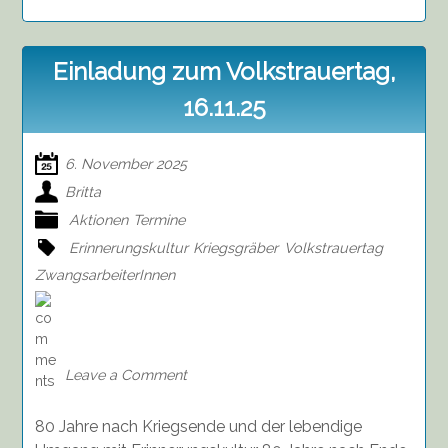
Einladung zum Volkstrauertag,
16.11.25
6. November 2025
Britta
Aktionen
Termine
Erinnerungskultur
Kriegsgräber
Volkstrauertag
ZwangsarbeiterInnen
on
Einladung
zum
Volkstrauertag,
Leave a Comment
16.11.25
80 Jahre nach Kriegsende und der lebendige