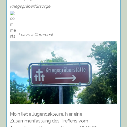
Kriegsgräberfürsorge
on
Bericht
vom
Treffen
Leave a Comment
am
25.06.25
zum
Thema
„Erneuerung
und
Pflege
der
Kriegsgräber
in
Salzhausen“
Moin liebe Jugendakteure, hier eine
Zusammenfassung des Treffens vom