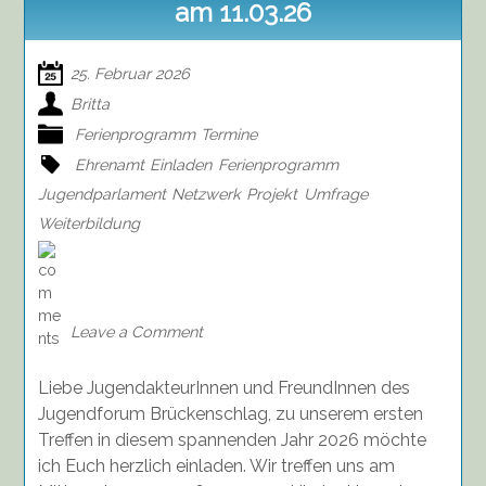
am 11.03.26
25. Februar 2026
Britta
Ferienprogramm
Termine
Ehrenamt
Einladen
Ferienprogramm
Jugendparlament
Netzwerk
Projekt
Umfrage
Weiterbildung
on
Einladung
zum
Netzwerktreffen
Leave a Comment
am
11.03.26
Liebe JugendakteurInnen und FreundInnen des
Jugendforum Brückenschlag, zu unserem ersten
Treffen in diesem spannenden Jahr 2026 möchte
ich Euch herzlich einladen. Wir treffen uns am