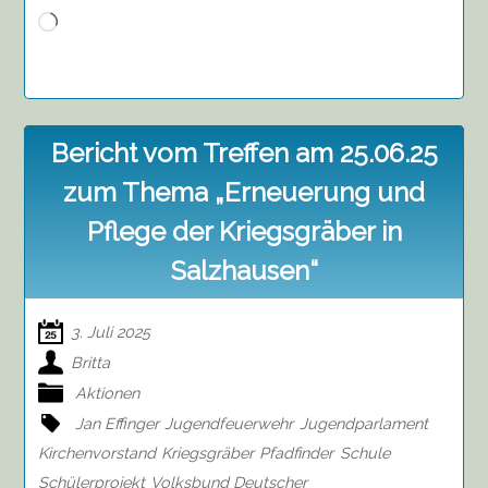
Wird
geladen …
Bericht vom Treffen am 25.06.25
zum Thema „Erneuerung und
Pflege der Kriegsgräber in
Salzhausen“
3. Juli 2025
Britta
Aktionen
Jan Effinger
Jugendfeuerwehr
Jugendparlament
Kirchenvorstand
Kriegsgräber
Pfadfinder
Schule
Schülerprojekt
Volksbund Deutscher