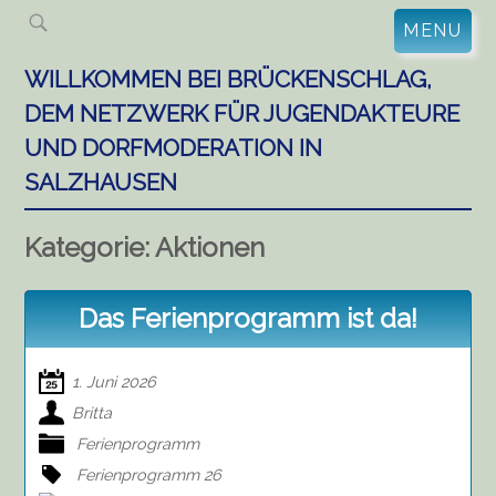
Skip
MENU
to
content
WILLKOMMEN BEI BRÜCKENSCHLAG,
DEM NETZWERK FÜR JUGENDAKTEURE
UND DORFMODERATION IN
SALZHAUSEN
Kategorie:
Aktionen
Das Ferienprogramm ist da!
1. Juni 2026
Britta
Ferienprogramm
Ferienprogramm 26