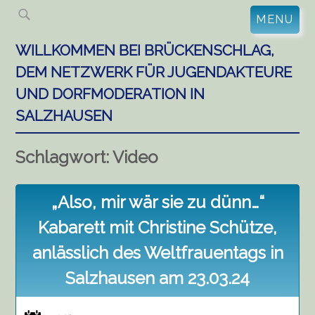
Skip
MENU
to
content
WILLKOMMEN BEI BRÜCKENSCHLAG,
DEM NETZWERK FÜR JUGENDAKTEURE
UND DORFMODERATION IN
SALZHAUSEN
Schlagwort:
Video
„Also, mir wär sie zu dünn…“
Kabarett mit Christine Schütze,
anlässlich des Weltfrauentags in
Salzhausen am 23.03.24