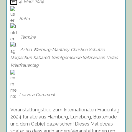
4. März 2024
Britta
Termine
Astrid Warburg-Manthey
Christine Schütze
Dörpschün
Kabarett
Samtgemeinde Salzhausen
Video
Weltfrauentag
on
„Also,
mir
wär
Leave a Comment
sie
zu
Veranstaltungstipp zum Internationalen Frauentag
dünn…“
Kabarett
2024 für alle aus Hamburg, Lüneburg, Buxtehude
mit
und dem Gebiet dazwischen! Dieses Mal etwas
Christine
später, so dass auch andere Veranstaltungen um