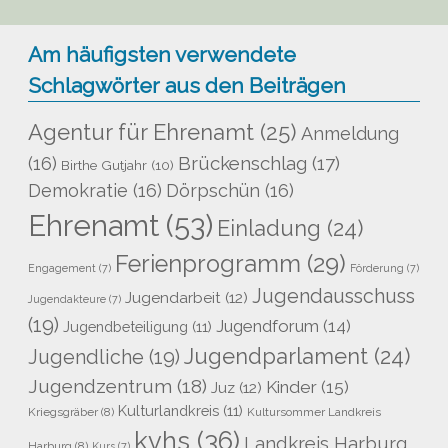
Am häufigsten verwendete
Schlagwörter aus den Beiträgen
Agentur für Ehrenamt
(25)
Anmeldung
Brückenschlag
(17)
(16)
Birthe Gutjahr
(10)
Demokratie
(16)
Dörpschün
(16)
Ehrenamt
(53)
Einladung
(24)
Ferienprogramm
(29)
Engagement
(7)
Förderung
(7)
Jugendausschuss
Jugendarbeit
(12)
Jugendakteure
(7)
(19)
Jugendforum
(14)
Jugendbeteiligung
(11)
Jugendparlament
(24)
Jugendliche
(19)
Jugendzentrum
(18)
Kinder
(15)
Juz
(12)
Kulturlandkreis
(11)
Kriegsgräber
(8)
Kultursommer Landkreis
kvhs
(36)
Landkreis Harburg
Harburg
(8)
Kurs
(7)