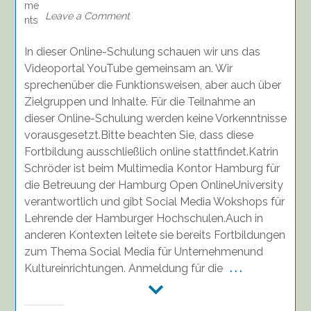
Video
Leave a Comment
on!
Einstieg
In dieser Online-Schulung schauen wir uns das
in
YouTube,
Videoportal YouTube gemeinsam an. Wir
2.
sprechenüber die Funktionsweisen, aber auch über
Februar
Zielgruppen und Inhalte. Für die Teilnahme an
2023,
dieser Online-Schulung werden keine Vorkenntnisse
18.00-
vorausgesetzt.Bitte beachten Sie, dass diese
20.00
Fortbildung ausschließlich online stattfindet.Katrin
Uhr
Schröder ist beim Multimedia Kontor Hamburg für
/
Katrin
die Betreuung der Hamburg Open OnlineUniversity
Schröder
verantwortlich und gibt Social Media Wokshops für
(Multimedia
Lehrende der Hamburger Hochschulen.Auch in
Kontor
anderen Kontexten leitete sie bereits Fortbildungen
Hamburg)
zum Thema Social Media für Unternehmenund
Kultureinrichtungen. Anmeldung für die
. . .