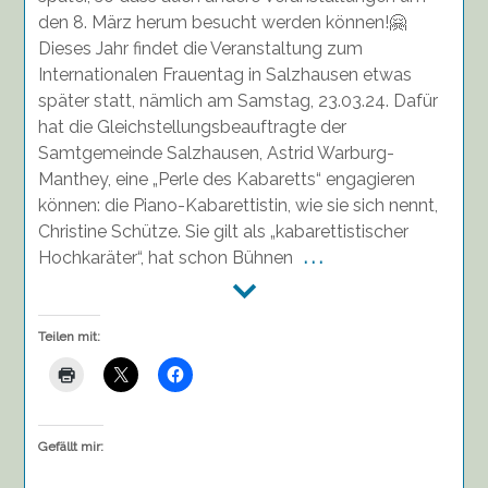
Schütze,
den 8. März herum besucht werden können!🤗
anlässlich
Dieses Jahr findet die Veranstaltung zum
des
Internationalen Frauentag in Salzhausen etwas
Weltfrauentags
später statt, nämlich am Samstag, 23.03.24. Dafür
in
Salzhausen
hat die Gleichstellungsbeauftragte der
am
Samtgemeinde Salzhausen, Astrid Warburg-
23.03.24
Manthey, eine „Perle des Kabaretts“ engagieren
können: die Piano-Kabarettistin, wie sie sich nennt,
Christine Schütze. Sie gilt als „kabarettistischer
Hochkaräter“, hat schon Bühnen
. . .
Teilen mit:
Gefällt mir: