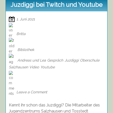
Juzdiggi bei Twitch und Youtube
1. Juni 2021
Britta
Bibliothek
Andreas und Lea
Gespräch
Juzdiggi
Oberschule
Salzhausen
Video
Youtube
on
Juzdiggi
bei
Twitch
Leave a Comment
und
Youtube
Kennt ihr schon das Juzdiggi? Die Mitarbeiter des
Jugendzentrums Salzhausen und Tosstedt