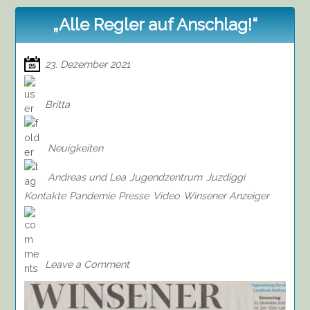
„Alle Regler auf Anschlag!“
23. Dezember 2021
Britta
Neuigkeiten
Andreas und Lea
Jugendzentrum
Juzdiggi
Kontakte
Pandemie
Presse
Video
Winsener Anzeiger
on
„Alle
Regler
auf
Leave a Comment
Anschlag!“