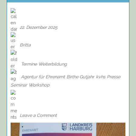
22. Dezember 2025
Britta
Termine
Weiterbildung
Agentur für Ehrenamt
Birthe Gutjahr
kvhs
Presse
Seminar
Workshop
on
Seminar:
Pressearbeit
leicht
Leave a Comment
gemacht,
10.01.2026