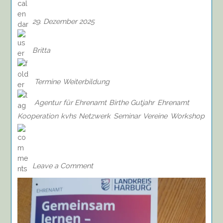
29. Dezember 2025
Britta
Termine
Weiterbildung
Agentur für Ehrenamt
Birthe Gutjahr
Ehrenamt
Kooperation
kvhs
Netzwerk
Seminar
Vereine
Workshop
on
Seminar:
Netzwerke,
Kooperationen
Leave a Comment
oder
Zusammenschlüsse,
17.01.2026