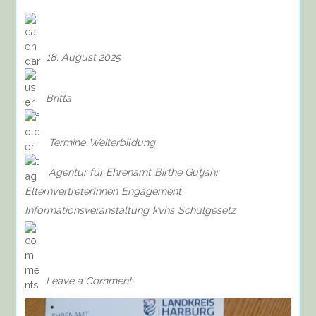
18. August 2025
Britta
Termine
Weiterbildung
Agentur für Ehrenamt
Birthe Gutjahr
ElternvertreterInnen
Engagement
Informationsveranstaltung
kvhs
Schulgesetz
on
Seminar:
Rechte
und
Leave a Comment
Pflichten
von