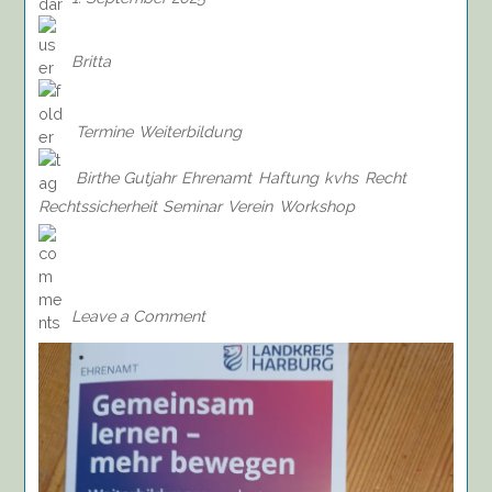
Britta
Termine
Weiterbildung
Birthe Gutjahr
Ehrenamt
Haftung
kvhs
Recht
Rechtssicherheit
Seminar
Verein
Workshop
on
Seminar:
Haftung
und
Leave a Comment
Rechtssicherheit,
20.09.2025