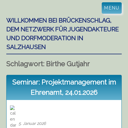
Skip
MENU
to
content
WILLKOMMEN BEI BRÜCKENSCHLAG,
DEM NETZWERK FÜR JUGENDAKTEURE
UND DORFMODERATION IN
SALZHAUSEN
Schlagwort:
Birthe Gutjahr
Seminar: Projektmanagement im
Ehrenamt, 24.01.2026
5. Januar 2026