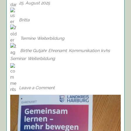
25. August 2025
Britta
Termine
Weiterbildung
Birthe Gutjahr
Ehrenamt
Kommunikation
kvhs
Seminar
Weiterbildung
on
Seminar:
Mit
Worten
Leave a Comment
bewegen
-
Kommunikation
im
Ehrenamt,
27.09.2025