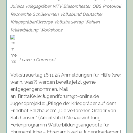
Juleica
Kriegsgräber
MTV Blasorchester
OBS
Protokoll
Recherche
SchülerInnen
Volksbund Deutscher
Kriegsgräberfürsorge
Volkstrauertag
Wahlen
Weiterbildung
Workshops
on
Bericht
vom
Treffen
Leave a Comment
des
Jugendforum
Volkstrauertag 16.11.25 Anmeldungen für Hilfe (wer,
Brückenschlag
am
wann, was?) werden bereits jetzt gerne
24.09.25
entgegengenommen. Mail
an: BrittaKellerJugendforum@t-online.de
Jugendprojekte: „Pflege der Krieggräber auf dem
Friedhof Salzhausen“ „Die verlorenen Gräber von
Salzhausen“ (Arbeitstitel) Neuausrichtung
Ferienprogramm Weiterbildungsangebote für
Ehrenamtliche – Ehrenamtskarte Jugendparlament