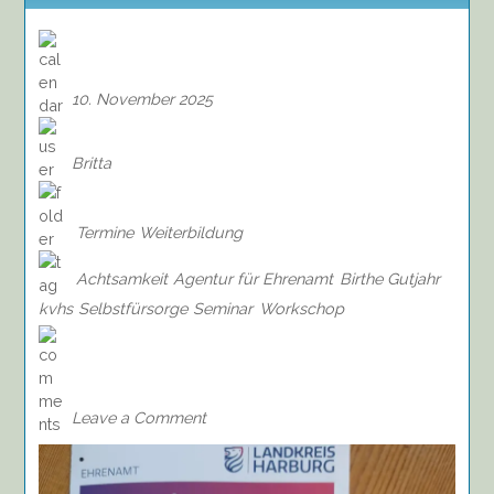
10. November 2025
Britta
Termine
Weiterbildung
Achtsamkeit
Agentur für Ehrenamt
Birthe Gutjahr
kvhs
Selbstfürsorge
Seminar
Workschop
on
Seminar:
Achtsamkeit
und
Leave a Comment
Selbstfürsorge,
29.11.2025