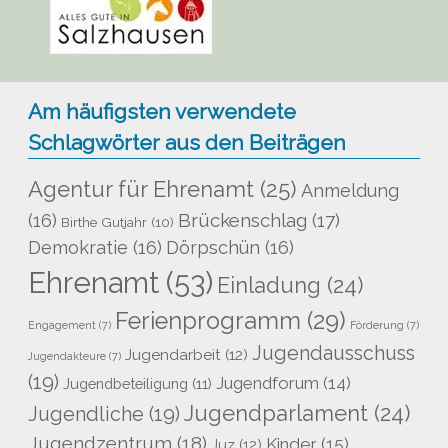
Am häufigsten verwendete
Schlagwörter aus den Beiträgen
Agentur für Ehrenamt
(25)
Anmeldung
Brückenschlag
(17)
(16)
Birthe Gutjahr
(10)
Demokratie
(16)
Dörpschün
(16)
Ehrenamt
(53)
Einladung
(24)
Ferienprogramm
(29)
Engagement
(7)
Förderung
(7)
Jugendausschuss
Jugendarbeit
(12)
Jugendakteure
(7)
(19)
Jugendforum
(14)
Jugendbeteiligung
(11)
Jugendparlament
(24)
Jugendliche
(19)
Jugendzentrum
(18)
Kinder
(15)
Juz
(12)