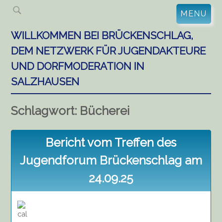
Skip
MENU
to
content
WILLKOMMEN BEI BRÜCKENSCHLAG,
DEM NETZWERK FÜR JUGENDAKTEURE
UND DORFMODERATION IN
SALZHAUSEN
Schlagwort:
Bücherei
Bericht vom Treffen des
Jugendforum Brückenschlag am
24.09.25