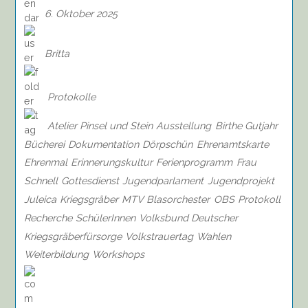
6. Oktober 2025
Britta
Protokolle
Atelier Pinsel und Stein
Ausstellung
Birthe Gutjahr
Bücherei
Dokumentation
Dörpschün
Ehrenamtskarte
Ehrenmal
Erinnerungskultur
Ferienprogramm
Frau
Schnell
Gottesdienst
Jugendparlament
Jugendprojekt
Juleica
Kriegsgräber
MTV Blasorchester
OBS
Protokoll
Recherche
SchülerInnen
Volksbund Deutscher
Kriegsgräberfürsorge
Volkstrauertag
Wahlen
Weiterbildung
Workshops
on
Bericht
vom