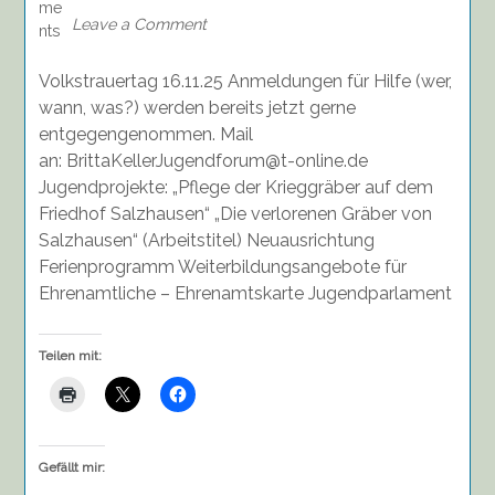
Treffen
Leave a Comment
des
Jugendforum
Volkstrauertag 16.11.25 Anmeldungen für Hilfe (wer,
Brückenschlag
am
wann, was?) werden bereits jetzt gerne
24.09.25
entgegengenommen. Mail
an: BrittaKellerJugendforum@t-online.de
Jugendprojekte: „Pflege der Krieggräber auf dem
Friedhof Salzhausen“ „Die verlorenen Gräber von
Salzhausen“ (Arbeitstitel) Neuausrichtung
Ferienprogramm Weiterbildungsangebote für
Ehrenamtliche – Ehrenamtskarte Jugendparlament
Teilen mit:
Gefällt mir: