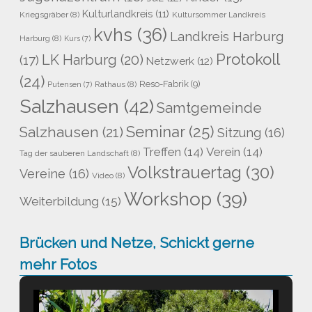
Kulturlandkreis
(11)
Kriegsgräber
(8)
Kultursommer Landkreis
kvhs
(36)
Landkreis Harburg
Harburg
(8)
Kurs
(7)
Protokoll
LK Harburg
(20)
(17)
Netzwerk
(12)
(24)
Reso-Fabrik
(9)
Rathaus
(8)
Putensen
(7)
Salzhausen
(42)
Samtgemeinde
Seminar
(25)
Salzhausen
(21)
Sitzung
(16)
Treffen
(14)
Verein
(14)
Tag der sauberen Landschaft
(8)
Volkstrauertag
(30)
Vereine
(16)
Video
(8)
Workshop
(39)
Weiterbildung
(15)
Brücken und Netze, Schickt gerne
mehr Fotos