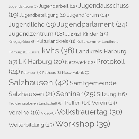
Jugendausschuss
Jugendarbeit
(12)
Jugendakteure
(7)
(19)
Jugendforum
(14)
Jugendbeteiligung
(11)
Jugendparlament
(24)
Jugendliche
(19)
Jugendzentrum
(18)
Kinder
(15)
Juz
(12)
Kulturlandkreis
(11)
Kriegsgräber
(8)
Kultursommer Landkreis
kvhs
(36)
Landkreis Harburg
Harburg
(8)
Kurs
(7)
Protokoll
LK Harburg
(20)
(17)
Netzwerk
(12)
(24)
Reso-Fabrik
(9)
Rathaus
(8)
Putensen
(7)
Salzhausen
(42)
Samtgemeinde
Seminar
(25)
Salzhausen
(21)
Sitzung
(16)
Treffen
(14)
Verein
(14)
Tag der sauberen Landschaft
(8)
Volkstrauertag
(30)
Vereine
(16)
Video
(8)
Workshop
(39)
Weiterbildung
(15)