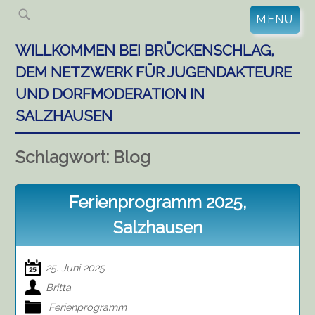
Skip
MENU
to
content
WILLKOMMEN BEI BRÜCKENSCHLAG,
DEM NETZWERK FÜR JUGENDAKTEURE
UND DORFMODERATION IN
SALZHAUSEN
Schlagwort:
Blog
Ferienprogramm 2025,
Salzhausen
25. Juni 2025
Britta
Ferienprogramm