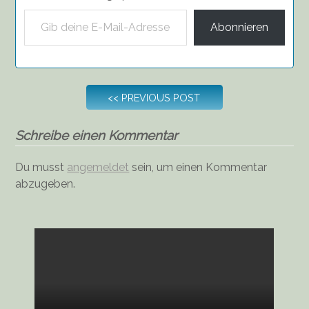
Gib deine E-Mail-Adresse ein ...
Abonnieren
Beitragsnavigation
<<
PREVIOUS POST
Schreibe einen Kommentar
Du musst
angemeldet
sein, um einen Kommentar
abzugeben.