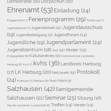
Demokratie
(16)
Dörpschün
(16)
Ehrenamt
(53)
Einladung
(24)
Ferienprogramm
(29)
Engagement
(7)
Förderung
(7)
Jugendausschuss
Jugendarbeit
(12)
Jugendakteure
(7)
(19)
Jugendforum
(14)
Jugendbeteiligung
(11)
Jugendparlament
(24)
Jugendliche
(19)
Jugendzentrum
(18)
Kinder
(15)
Juz
(12)
Kulturlandkreis
(11)
Kriegsgräber
(8)
Kultursommer Landkreis
kvhs
(36)
Landkreis Harburg
Harburg
(8)
Kurs
(7)
Protokoll
LK Harburg
(20)
(17)
Netzwerk
(12)
(24)
Reso-Fabrik
(9)
Rathaus
(8)
Putensen
(7)
Salzhausen
(42)
Samtgemeinde
Seminar
(25)
Salzhausen
(21)
Sitzung
(16)
Treffen
(14)
Verein
(14)
Tag der sauberen Landschaft
(8)