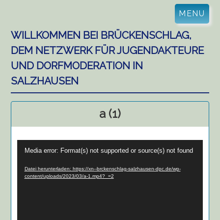
Skip
MENU
to
content
WILLKOMMEN BEI BRÜCKENSCHLAG,
DEM NETZWERK FÜR JUGENDAKTEURE
UND DORFMODERATION IN
SALZHAUSEN
a (1)
Video-
Media error: Format(s) not supported or source(s) not found
Player
Datei herunterladen: https://xn--brckenschlag-salzhausen-dpc.de/wp-
content/uploads/2023/03/a-1.mp4?_=2