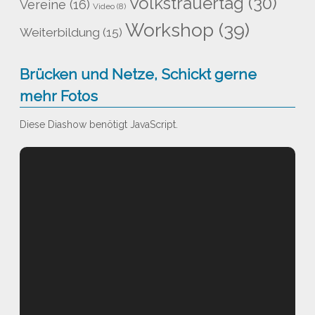
Volkstrauertag
(30)
Vereine
(16)
Video
(8)
Workshop
(39)
Weiterbildung
(15)
Brücken und Netze, Schickt gerne
mehr Fotos
Diese Diashow benötigt JavaScript.