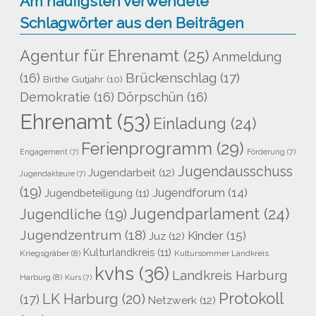
Am häufigsten verwendete
Schlagwörter aus den Beiträgen
Agentur für Ehrenamt
(25)
Anmeldung
Brückenschlag
(17)
(16)
Birthe Gutjahr
(10)
Demokratie
(16)
Dörpschün
(16)
Ehrenamt
(53)
Einladung
(24)
Ferienprogramm
(29)
Engagement
(7)
Förderung
(7)
Jugendausschuss
Jugendarbeit
(12)
Jugendakteure
(7)
(19)
Jugendforum
(14)
Jugendbeteiligung
(11)
Jugendparlament
(24)
Jugendliche
(19)
Jugendzentrum
(18)
Kinder
(15)
Juz
(12)
Kulturlandkreis
(11)
Kriegsgräber
(8)
Kultursommer Landkreis
kvhs
(36)
Landkreis Harburg
Harburg
(8)
Kurs
(7)
Protokoll
LK Harburg
(20)
(17)
Netzwerk
(12)