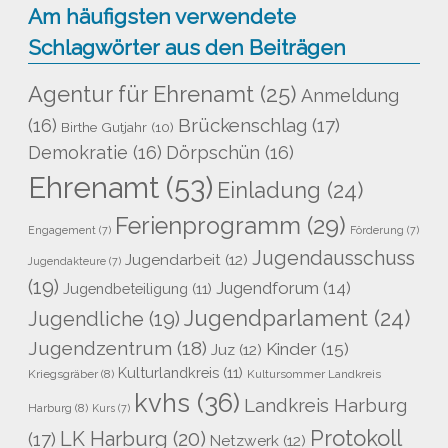
Am häufigsten verwendete
Schlagwörter aus den Beiträgen
Agentur für Ehrenamt
(25)
Anmeldung
Brückenschlag
(17)
(16)
Birthe Gutjahr
(10)
Demokratie
(16)
Dörpschün
(16)
Ehrenamt
(53)
Einladung
(24)
Ferienprogramm
(29)
Engagement
(7)
Förderung
(7)
Jugendausschuss
Jugendarbeit
(12)
Jugendakteure
(7)
(19)
Jugendforum
(14)
Jugendbeteiligung
(11)
Jugendparlament
(24)
Jugendliche
(19)
Jugendzentrum
(18)
Kinder
(15)
Juz
(12)
Kulturlandkreis
(11)
Kriegsgräber
(8)
Kultursommer Landkreis
kvhs
(36)
Landkreis Harburg
Harburg
(8)
Kurs
(7)
Protokoll
LK Harburg
(20)
(17)
Netzwerk
(12)