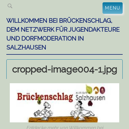
Skip
MENU
to
content
WILLKOMMEN BEI BRÜCKENSCHLAG,
DEM NETZWERK FÜR JUGENDAKTEURE
UND DORFMODERATION IN
SALZHAUSEN
cropped-image004-1.jpg
Entdecke mehr von Willkommen bei