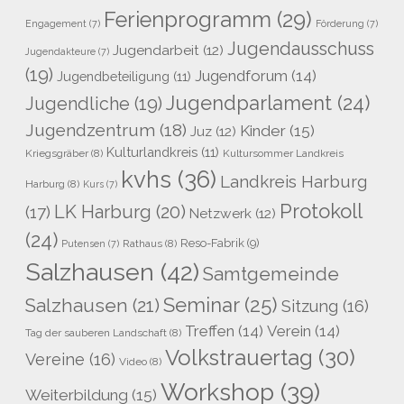
Ferienprogramm
(29)
Engagement
(7)
Förderung
(7)
Jugendausschuss
Jugendarbeit
(12)
Jugendakteure
(7)
(19)
Jugendforum
(14)
Jugendbeteiligung
(11)
Jugendparlament
(24)
Jugendliche
(19)
Jugendzentrum
(18)
Kinder
(15)
Juz
(12)
Kulturlandkreis
(11)
Kriegsgräber
(8)
Kultursommer Landkreis
kvhs
(36)
Landkreis Harburg
Harburg
(8)
Kurs
(7)
Protokoll
LK Harburg
(20)
(17)
Netzwerk
(12)
(24)
Reso-Fabrik
(9)
Rathaus
(8)
Putensen
(7)
Salzhausen
(42)
Samtgemeinde
Seminar
(25)
Salzhausen
(21)
Sitzung
(16)
Treffen
(14)
Verein
(14)
Tag der sauberen Landschaft
(8)
Volkstrauertag
(30)
Vereine
(16)
Video
(8)
Workshop
(39)
Weiterbildung
(15)