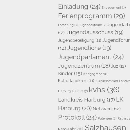
Einladung
(24)
Engagement
(7)
Ferienprogramm
(29)
Jugendarb
Förderung
(7)
Jugendakteure
(7)
Jugendausschuss
(19)
(12)
Jugendforu
Jugendbeteiligung
(11)
Jugendliche
(19)
(14)
Jugendparlament
(24)
Jugendzentrum
(18)
Juz
(12)
Kinder
(15)
Kriegsgräber
(8)
Kulturlandkreis
(11)
Kultursommer Landkr
kvhs
(36)
Harburg
(8)
Kurs
(7)
LK
Landkreis Harburg
(17)
Harburg
(20)
Netzwerk
(12)
Protokoll
(24)
Rathau
Putensen
(7)
Salzhausen
Reso-Fabrik
(9)