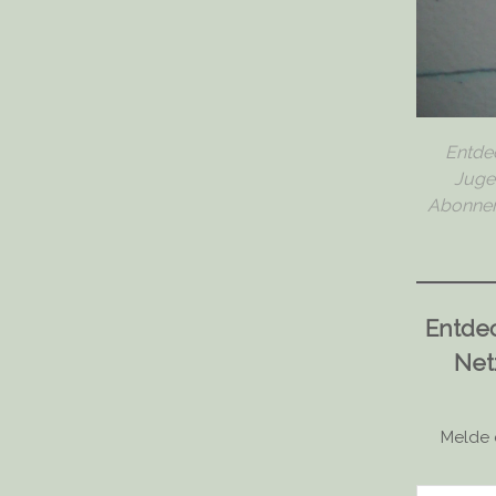
Entde
Juge
Abonneme
Entde
Net
Melde 
Gib deine E-Mail-Adresse ein ...