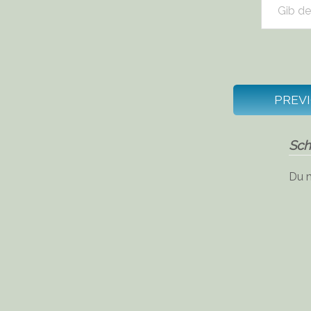
PREV
Sch
Du 