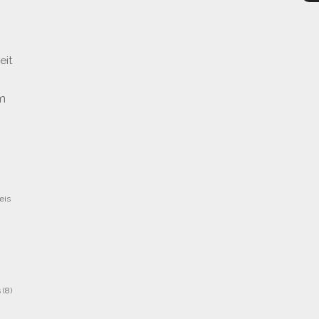
eit
m
eis
s
(8)