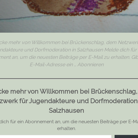
cke mehr von Willkommen bei Brückenschlag, dem Netzwerk
ndakteure und Dorfmoderation in Salzhausen Melde dich für 
nt an, um die neuesten Beiträge per E-Mail zu erhalten. Gi
E-Mail-Adresse ein … Abonnieren
cke mehr von Willkommen bei Brückenschlag
zwerk für Jugendakteure und Dorfmoderation
Salzhausen
dich für ein Abonnement an, um die neuesten Beiträge per E-Ma
erhalten.