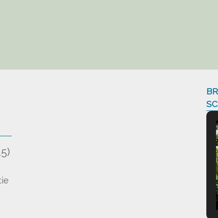
BR
SC
5)
)
ie