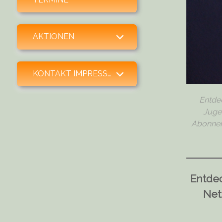
expand child menu
AKTIONEN
expand child menu
KONTAKT IMPRESSUM SPENDEN
Entde
Juge
Abonneme
Entde
Net