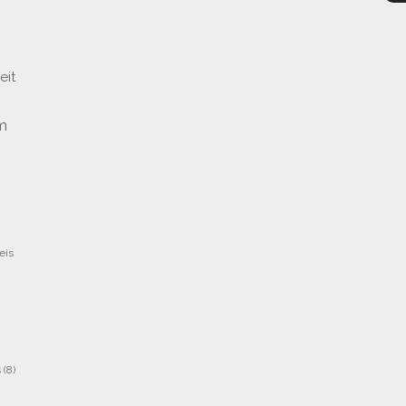
eit
m
eis
s
(8)