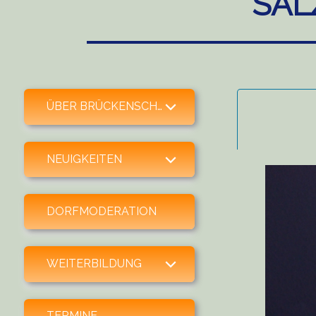
SAL
expand child menu
ÜBER BRÜCKENSCHLAG
expand child menu
NEUIGKEITEN
DORFMODERATION
expand child menu
WEITERBILDUNG
TERMINE