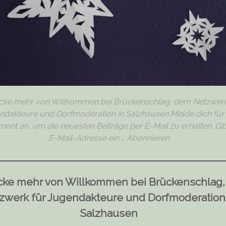
cke mehr von Willkommen bei Brückenschlag, dem Netzwerk
ndakteure und Dorfmoderation in Salzhausen Melde dich für 
nt an, um die neuesten Beiträge per E-Mail zu erhalten. Gi
E-Mail-Adresse ein … Abonnieren
cke mehr von Willkommen bei Brückenschlag
zwerk für Jugendakteure und Dorfmoderation
Salzhausen