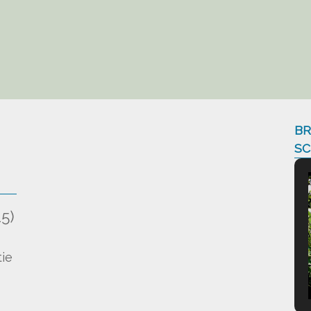
BR
SC
5)
)
ie