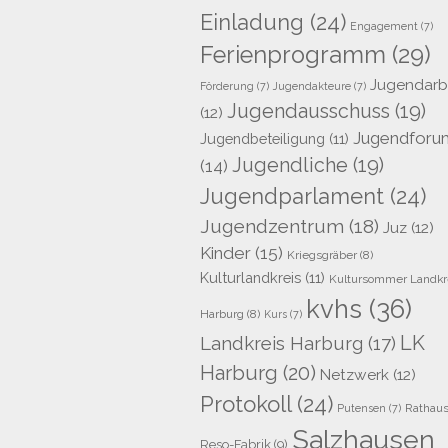
Einladung
(24)
Engagement
(7)
Ferienprogramm
(29)
Jugendarb
Förderung
(7)
Jugendakteure
(7)
Jugendausschuss
(19)
(12)
Jugendforu
Jugendbeteiligung
(11)
Jugendliche
(19)
(14)
Jugendparlament
(24)
Jugendzentrum
(18)
Juz
(12)
Kinder
(15)
Kriegsgräber
(8)
Kulturlandkreis
(11)
Kultursommer Landkr
kvhs
(36)
Harburg
(8)
Kurs
(7)
LK
Landkreis Harburg
(17)
Harburg
(20)
Netzwerk
(12)
Protokoll
(24)
Rathau
Putensen
(7)
Salzhausen
Reso-Fabrik
(9)