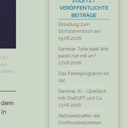
ZULETZT
VERÖFFENTLICHTE
BEITRÄGE
Einladung zum
Dorfstammtisch am
19.08.2026
Seminar: Tolle Idee! Wer
packt nun mit an?
 für
27.06.2026
ein
b deine
Das Ferienprogramm ist
da!
Seminar: KI – Überblick
mit ChatGPT und Co,
, dem
13.06.2026
 in
Netzwerktreffen der
Dorfmoderatorinnen