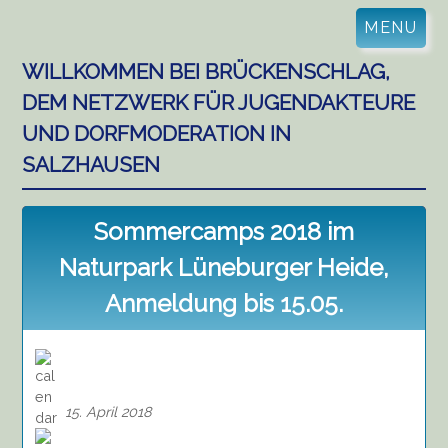
Skip
MENU
to
content
WILLKOMMEN BEI BRÜCKENSCHLAG,
DEM NETZWERK FÜR JUGENDAKTEURE
UND DORFMODERATION IN
SALZHAUSEN
Sommercamps 2018 im
Naturpark Lüneburger Heide,
Anmeldung bis 15.05.
15. April 2018