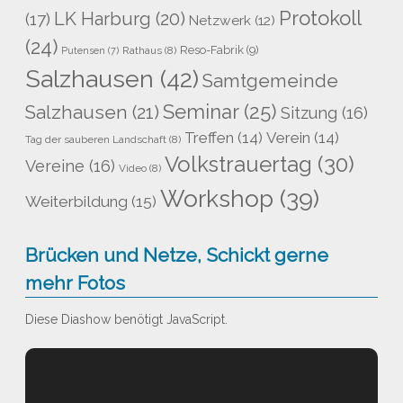
Protokoll
LK Harburg
(20)
(17)
Netzwerk
(12)
(24)
Reso-Fabrik
(9)
Rathaus
(8)
Putensen
(7)
Salzhausen
(42)
Samtgemeinde
Seminar
(25)
Salzhausen
(21)
Sitzung
(16)
Treffen
(14)
Verein
(14)
Tag der sauberen Landschaft
(8)
Volkstrauertag
(30)
Vereine
(16)
Video
(8)
Workshop
(39)
Weiterbildung
(15)
Brücken und Netze, Schickt gerne
mehr Fotos
Diese Diashow benötigt JavaScript.