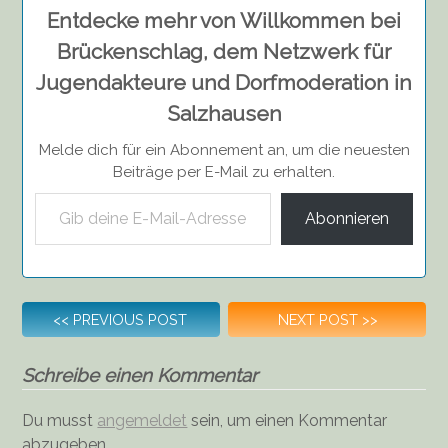
Entdecke mehr von Willkommen bei
Brückenschlag, dem Netzwerk für
Jugendakteure und Dorfmoderation in
Salzhausen
Melde dich für ein Abonnement an, um die neuesten
Beiträge per E-Mail zu erhalten.
Gib deine E-Mail-Adresse ein ...
Abonnieren
Beitragsnavigation
<<
PREVIOUS POST
NEXT POST
>>
Schreibe einen Kommentar
Du musst
angemeldet
sein, um einen Kommentar
abzugeben.