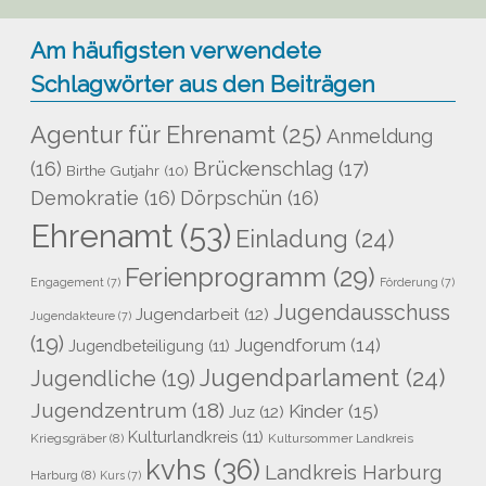
Am häufigsten verwendete
Schlagwörter aus den Beiträgen
Agentur für Ehrenamt
(25)
Anmeldung
Brückenschlag
(17)
(16)
Birthe Gutjahr
(10)
Demokratie
(16)
Dörpschün
(16)
Ehrenamt
(53)
Einladung
(24)
Ferienprogramm
(29)
Engagement
(7)
Förderung
(7)
Jugendausschuss
Jugendarbeit
(12)
Jugendakteure
(7)
(19)
Jugendforum
(14)
Jugendbeteiligung
(11)
Jugendparlament
(24)
Jugendliche
(19)
Jugendzentrum
(18)
Kinder
(15)
Juz
(12)
Kulturlandkreis
(11)
Kriegsgräber
(8)
Kultursommer Landkreis
kvhs
(36)
Landkreis Harburg
Harburg
(8)
Kurs
(7)