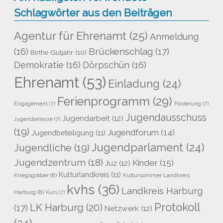
Schlagwörter aus den Beiträgen
Agentur für Ehrenamt
(25)
Anmeldung
Brückenschlag
(17)
(16)
Birthe Gutjahr
(10)
Demokratie
(16)
Dörpschün
(16)
Ehrenamt
(53)
Einladung
(24)
Ferienprogramm
(29)
Engagement
(7)
Förderung
(7)
Jugendausschuss
Jugendarbeit
(12)
Jugendakteure
(7)
(19)
Jugendforum
(14)
Jugendbeteiligung
(11)
Jugendparlament
(24)
Jugendliche
(19)
Jugendzentrum
(18)
Kinder
(15)
Juz
(12)
Kulturlandkreis
(11)
Kriegsgräber
(8)
Kultursommer Landkreis
kvhs
(36)
Landkreis Harburg
Harburg
(8)
Kurs
(7)
Protokoll
LK Harburg
(20)
(17)
Netzwerk
(12)