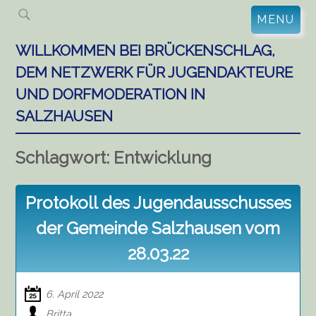
Skip
MENU
to
content
WILLKOMMEN BEI BRÜCKENSCHLAG,
DEM NETZWERK FÜR JUGENDAKTEURE
UND DORFMODERATION IN
SALZHAUSEN
Schlagwort:
Entwicklung
Protokoll des Jugendausschusses
der Gemeinde Salzhausen vom
28.03.22
6. April 2022
Britta