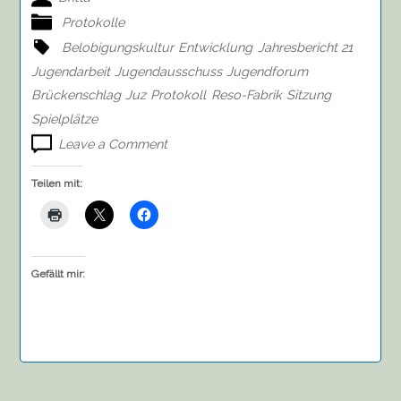
Protokolle
Belobigungskultur
Entwicklung
Jahresbericht 21
Jugendarbeit
Jugendausschuss
Jugendforum
Brückenschlag
Juz
Protokoll
Reso-Fabrik
Sitzung
Spielplätze
on
Leave a Comment
Protokoll
des
Teilen mit:
Jugendausschusses
der
Gemeinde
Salzhausen
vom
Gefällt mir:
28.03.22