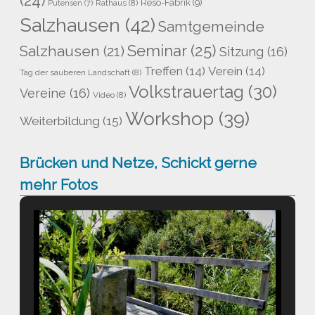
(24)
Reso-Fabrik
(9)
Rathaus
(8)
Putensen
(7)
Salzhausen
(42)
Samtgemeinde
Seminar
(25)
Salzhausen
(21)
Sitzung
(16)
Treffen
(14)
Verein
(14)
Tag der sauberen Landschaft
(8)
Volkstrauertag
(30)
Vereine
(16)
Video
(8)
Workshop
(39)
Weiterbildung
(15)
Brücken und Netze, Schickt gerne
mehr Fotos