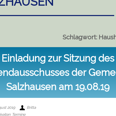
ZHAUSEN
Schlagwort:
Haush
Einladung zur Sitzung des
endausschusses der Geme
Salzhausen am 19.08.19
gust 2019
Britta
keiten
Termine