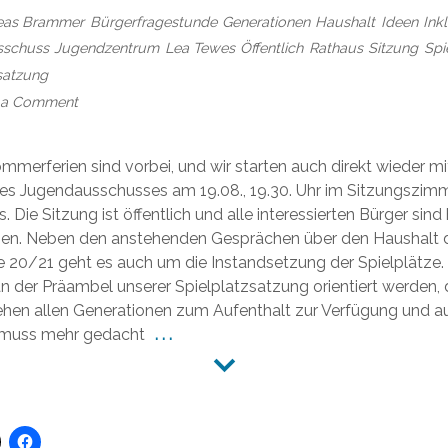
eas Brammer
Bürgerfragestunde
Generationen
Haushalt
Ideen
Ink
sschuss
Jugendzentrum
Lea Tewes
Öffentlich
Rathaus
Sitzung
Spi
satzung
on
 a Comment
Einladung
zur
Sitzung
ommerferien sind vorbei, und wir starten auch direkt wieder mi
des
es Jugendausschusses am 19.08., 19.30. Uhr im Sitzungszim
Jugendausschusses
 Die Sitzung ist öffentlich und alle interessierten Bürger sind 
der
en. Neben den anstehenden Gesprächen über den Haushalt 
Gemeinde
20/21 geht es auch um die Instandsetzung der Spielplätze.
Salzhausen
 an der Präambel unserer Spielplatzsatzung orientiert werden, d
am
ehen allen Generationen zum Aufenthalt zur Verfügung und a
19.08.19
n muss mehr gedacht
. . .