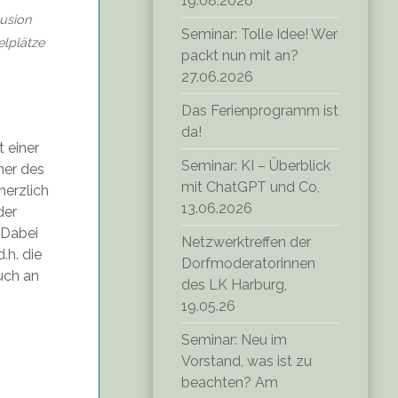
19.08.2026
lusion
Seminar: Tolle Idee! Wer
elplätze
packt nun mit an?
27.06.2026
Das Ferienprogramm ist
da!
t einer
Seminar: KI – Überblick
mer des
mit ChatGPT und Co,
herzlich
13.06.2026
der
 Dabei
Netzwerktreffen der
.h. die
Dorfmoderatorinnen
uch an
des LK Harburg,
19.05.26
Seminar: Neu im
Vorstand, was ist zu
beachten? Am