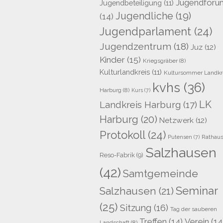
Jugendforu
Jugendbeteiligung
(11)
Jugendliche
(19)
(14)
Jugendparlament
(24)
Jugendzentrum
(18)
Juz
(12)
Kinder
(15)
Kriegsgräber
(8)
Kulturlandkreis
(11)
Kultursommer Landkr
kvhs
(36)
Harburg
(8)
Kurs
(7)
LK
Landkreis Harburg
(17)
Harburg
(20)
Netzwerk
(12)
Protokoll
(24)
Rathau
Putensen
(7)
Salzhausen
Reso-Fabrik
(9)
(42)
Samtgemeinde
Seminar
Salzhausen
(21)
(25)
Sitzung
(16)
Tag der sauberen
Treffen
(14)
Verein
(14
Landschaft
(8)