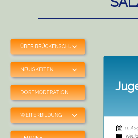
SAL
expand child menu
ÜBER BRÜCKENSCHLAG
expand child menu
NEUIGKEITEN
Jug
DORFMODERATION
expand child menu
WEITERBILDUNG
11. Au
Neuig
TERMINE