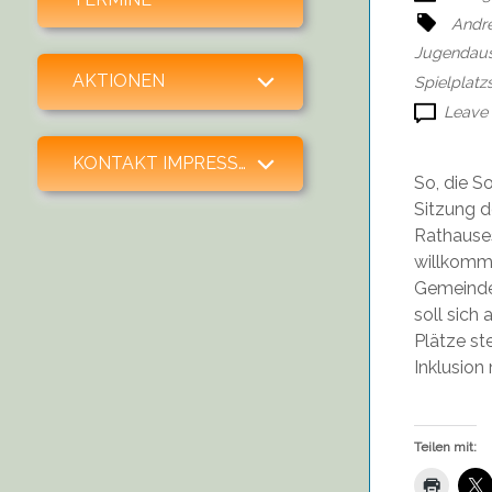
Andr
Jugendau
expand child menu
AKTIONEN
Spielplatz
Leave
expand child menu
KONTAKT IMPRESSUM SPENDEN
So, die S
Sitzung d
Rathauses.
willkomm
Gemeinde 
soll sich
Plätze st
Inklusio
Teilen mit: