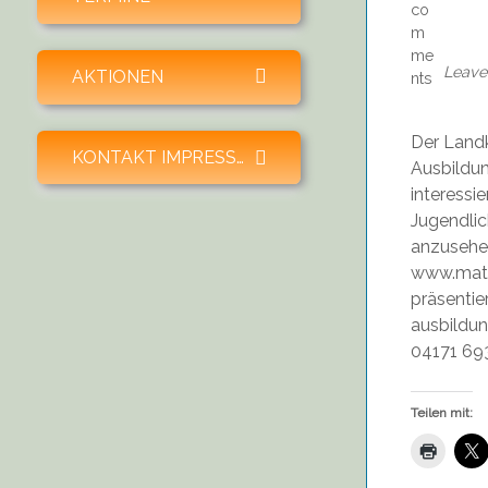
Leave
expand child menu
AKTIONEN
Der Landk
expand child menu
KONTAKT IMPRESSUM SPENDEN
Ausbildun
interessi
Jugendlic
anzusehen
www.match
präsentie
ausbildun
04171 69
Teilen mit: