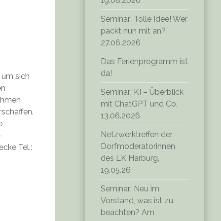
19.08.2026
Seminar: Tolle Idee! Wer
packt nun mit an?
27.06.2026
Das Ferienprogramm ist
da!
 um sich
en
Seminar: KI – Überblick
nehmen
mit ChatGPT und Co,
rschaffen.
13.06.2026
e
Netzwerktreffen der
-
Dorfmoderatorinnen
cke Tel.:
des LK Harburg,
19.05.26
Seminar: Neu im
Vorstand, was ist zu
beachten? Am