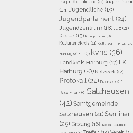
Jugendforu
Jugendbeteiligung
(11)
Jugendliche
(19)
(14)
Jugendparlament
(24)
Jugendzentrum
(18)
Juz
(12)
Kinder
(15)
Kriegsgräber
(8)
Kulturlandkreis
(11)
Kultursommer Landkr
kvhs
(36)
Harburg
(8)
Kurs
(7)
LK
Landkreis Harburg
(17)
Harburg
(20)
Netzwerk
(12)
Protokoll
(24)
Rathau
Putensen
(7)
Salzhausen
Reso-Fabrik
(9)
(42)
Samtgemeinde
Seminar
Salzhausen
(21)
(25)
Sitzung
(16)
Tag der sauberen
Treffen
(14)
Verein
(14
Landschaft
(8)