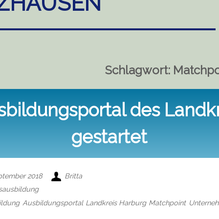
ZHAUSEN
Schlagwort:
Matchpo
sbildungsportal des Landkr
gestartet
ptember 2018
Britta
sausbildung
ildung
Ausbildungsportal
Landkreis Harburg
Matchpoint
Unterne
on