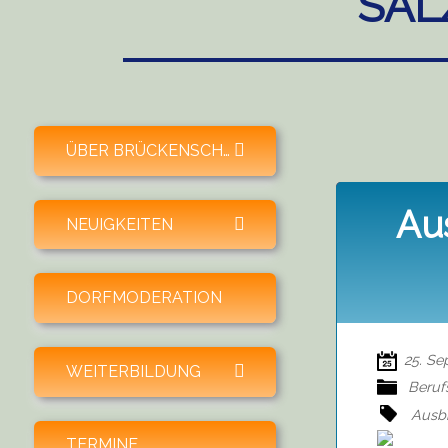
SAL
expand child menu
ÜBER BRÜCKENSCHLAG
Au
expand child menu
NEUIGKEITEN
DORFMODERATION
25. Se
expand child menu
WEITERBILDUNG
Beruf
Ausb
TERMINE