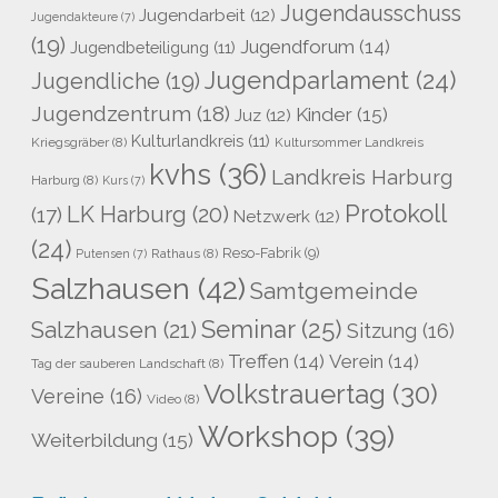
Jugendausschuss
Jugendarbeit
(12)
Jugendakteure
(7)
(19)
Jugendforum
(14)
Jugendbeteiligung
(11)
Jugendparlament
(24)
Jugendliche
(19)
Jugendzentrum
(18)
Kinder
(15)
Juz
(12)
Kulturlandkreis
(11)
Kriegsgräber
(8)
Kultursommer Landkreis
kvhs
(36)
Landkreis Harburg
Harburg
(8)
Kurs
(7)
Protokoll
LK Harburg
(20)
(17)
Netzwerk
(12)
(24)
Reso-Fabrik
(9)
Rathaus
(8)
Putensen
(7)
Salzhausen
(42)
Samtgemeinde
Seminar
(25)
Salzhausen
(21)
Sitzung
(16)
Treffen
(14)
Verein
(14)
Tag der sauberen Landschaft
(8)
Volkstrauertag
(30)
Vereine
(16)
Video
(8)
Workshop
(39)
Weiterbildung
(15)