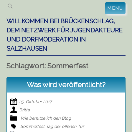
Skip
MENU
to
content
WILLKOMMEN BEI BRÜCKENSCHLAG,
DEM NETZWERK FÜR JUGENDAKTEURE
UND DORFMODERATION IN
SALZHAUSEN
Schlagwort:
Sommerfest
Was wird veröffentlicht?
25. Oktober 2017
Britta
Wie benutze ich den Blog
Sommerfest
Tag der offenen Tür