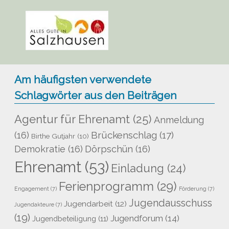
Am häufigsten verwendete
Schlagwörter aus den Beiträgen
Agentur für Ehrenamt
(25)
Anmeldung
Brückenschlag
(17)
(16)
Birthe Gutjahr
(10)
Demokratie
(16)
Dörpschün
(16)
Ehrenamt
(53)
Einladung
(24)
Ferienprogramm
(29)
Engagement
(7)
Förderung
(7)
Jugendausschuss
Jugendarbeit
(12)
Jugendakteure
(7)
(19)
Jugendforum
(14)
Jugendbeteiligung
(11)