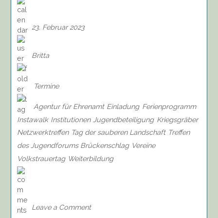
23. Februar 2023
Britta
Termine
Agentur für Ehrenamt
Einladung
Ferienprogramm
Instawalk
Institutionen
Jugendbeteiligung
Kriegsgräber
Netzwerktreffen
Tag der sauberen Landschaft
Treffen
des Jugendforums Brückenschlag
Vereine
Volkstrauertag
Weiterbildung
on
Einladung
zum
Treffen
Leave a Comment
des