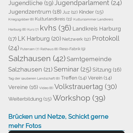
Jugendparlament
(24)
Jugendliche
(19)
Jugendzentrum
(18)
Kinder
(15)
Juz
(12)
Kulturlandkreis
(11)
Kriegsgräber
(8)
Kultursommer Landkreis
kvhs
(36)
Landkreis Harburg
Harburg
(8)
Kurs
(7)
Protokoll
LK Harburg
(20)
(17)
Netzwerk
(12)
(24)
Reso-Fabrik
(9)
Rathaus
(8)
Putensen
(7)
Salzhausen
(42)
Samtgemeinde
Seminar
(25)
Salzhausen
(21)
Sitzung
(16)
Treffen
(14)
Verein
(14)
Tag der sauberen Landschaft
(8)
Volkstrauertag
(30)
Vereine
(16)
Video
(8)
Workshop
(39)
Weiterbildung
(15)
Brücken und Netze, Schickt gerne
mehr Fotos