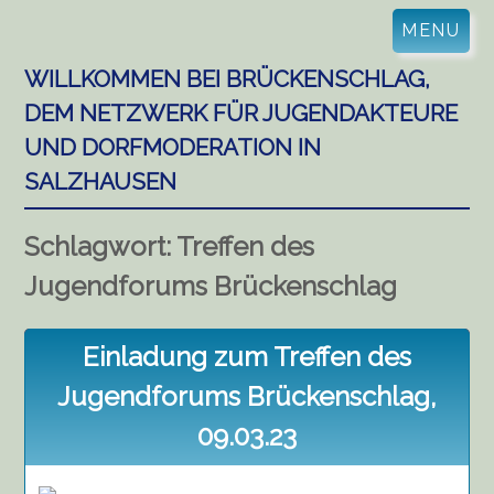
Skip
MENU
to
content
WILLKOMMEN BEI BRÜCKENSCHLAG,
DEM NETZWERK FÜR JUGENDAKTEURE
UND DORFMODERATION IN
SALZHAUSEN
Schlagwort:
Treffen des
Jugendforums Brückenschlag
Einladung zum Treffen des
Jugendforums Brückenschlag,
09.03.23