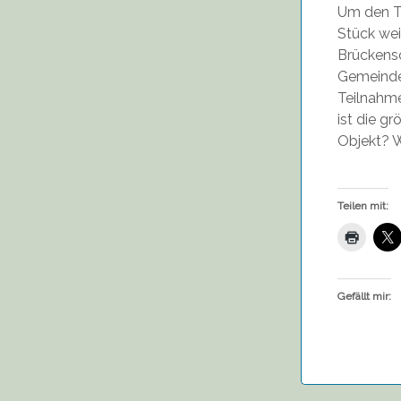
Um den Ta
Stück wei
Brückensc
Gemeinde 
Teilnahm
ist die g
Objekt? W
Teilen mit:
Gefällt mir: