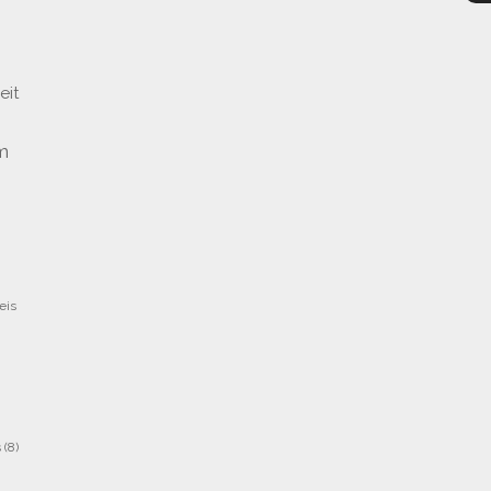
eit
m
eis
s
(8)