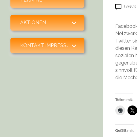
Leave
expand child menu
AKTIONEN
Facebook 
Netzwerke
Twitter s
expand child menu
KONTAKT IMPRESSUM SPENDEN
diesen Ka
sozialen 
gegenüber
sinnvoll 
die Mecha
Teilen mit:
Gefällt mir: