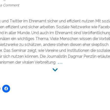
on
 a Comment
Für
den
Verein
und Twitter im Ehrenamt sicher und effizient nutzen Mit sozi
zielsicher
n effizient und sicher arbeiten. Soziale Netzwerke wie Face
zwitschern!
ind in aller Munde. Und auch im Ehrenamt sind Veröffentlichun
Anmeldung
nälen ein wichtiges Thema. Viele Menschen wissen die Vortei
bis
Netzwerke zu schätzen, andere stehen diesen eher skeptisch
18.10.
. Das Seminar zeigt, wie Vereine und Institutionen die sozial
für sich nutzen können. Die Journalistin Dagmar Penzlin erläute
nismen der viralen Verbreitung
. . .