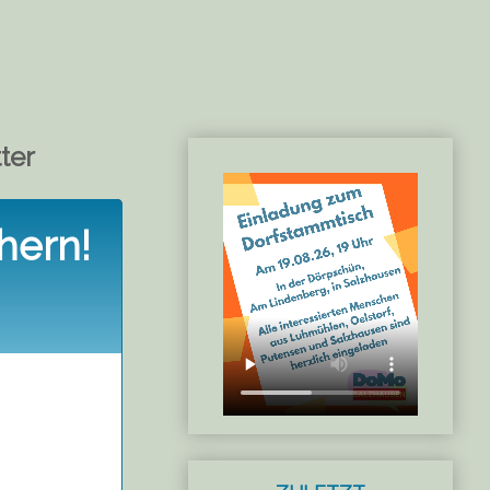
ter
chern!