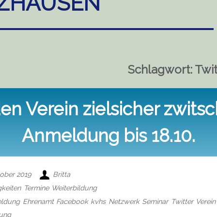
ZHAUSEN
Schlagwort:
Twit
en Verein zielsicher zwits
Anmeldung bis 18.10.
tober 2019
Britta
keiten
Termine
Weiterbildung
ldung
Ehrenamt
Facebook
kvhs
Netzwerk
Seminar
Twitter
Verein
dung