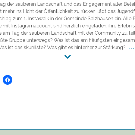
Tag
g der sauberen Landschaft und das Engagement aller Beteil
der
t mehr ins Licht der Öffentlichkeit zu rücken, lädt das Jugen
sauberen
hlag zum 1. Instawalk in der Gemeinde Salzhausen ein. Alle 
Landschaft
mit Instagramaccount sind herzlich eingeladen, ihre Erlebnis
16.03.2019
e am Tag der sauberen Landschaft mit der Community zu tei
rößte Gruppe unterwegs? Was ist das am häufigsten eingesa
as ist das skurrilste? Was gibt es hinterher zur Stärkung?
. . .