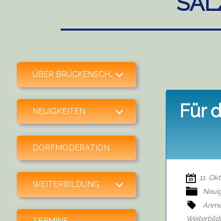
SAL
expand child menu
ÜBER BRÜCKENSCHLAG
Für d
expand child menu
NEUIGKEITEN
DORFMODERATION
11. Ok
expand child menu
WEITERBILDUNG
Neuig
Anme
Weiterbil
TERMINE