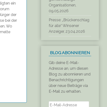
igten ein
Organisationen,
dforum
09.05.2026
Bürger der
Presse: „Brückenschlag
se bei der
für alle“ Winsener
len. Wo
Anzeiger, 23.04.2026
mmelte
BLOG ABONNIEREN
Gib deine E-Mail-
Adresse an, um diesen
Blog zu abonnieren und
Benachrichtigungen
über neue Beiträge via
E-Mail zu erhalten.
E-