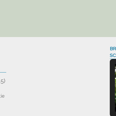
BR
SC
5)
)
ie