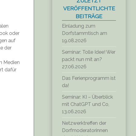
ZULETZT
VERÖFFENTLICHTE
BEITRÄGE
alen
Einladung zum
book oder
Dorfstammtisch am
gen auf
19.08.2026
le der
Seminar: Tolle Idee! Wer
packt nun mit an?
en Medien
27.06.2026
rt dafür
Das Ferienprogramm ist
da!
Seminar: KI – Überblick
mit ChatGPT und Co,
13.06.2026
Netzwerktreffen der
Dorfmoderatorinnen