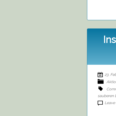
In
23. Fe
Akti
Comm
sauberen 
Leave