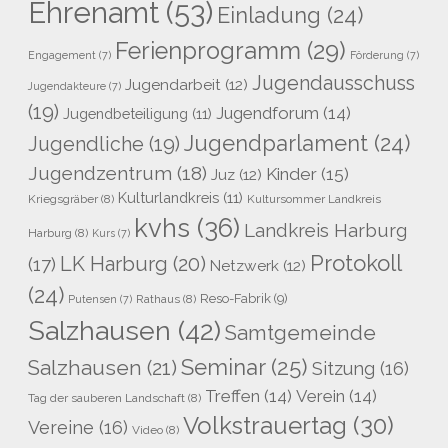
Ehrenamt
(53)
Einladung
(24)
Ferienprogramm
(29)
Engagement
(7)
Förderung
(7)
Jugendausschuss
Jugendarbeit
(12)
Jugendakteure
(7)
(19)
Jugendforum
(14)
Jugendbeteiligung
(11)
Jugendparlament
(24)
Jugendliche
(19)
Jugendzentrum
(18)
Kinder
(15)
Juz
(12)
Kulturlandkreis
(11)
Kriegsgräber
(8)
Kultursommer Landkreis
kvhs
(36)
Landkreis Harburg
Harburg
(8)
Kurs
(7)
Protokoll
LK Harburg
(20)
(17)
Netzwerk
(12)
(24)
Reso-Fabrik
(9)
Rathaus
(8)
Putensen
(7)
Salzhausen
(42)
Samtgemeinde
Seminar
(25)
Salzhausen
(21)
Sitzung
(16)
Treffen
(14)
Verein
(14)
Tag der sauberen Landschaft
(8)
Volkstrauertag
(30)
Vereine
(16)
Video
(8)