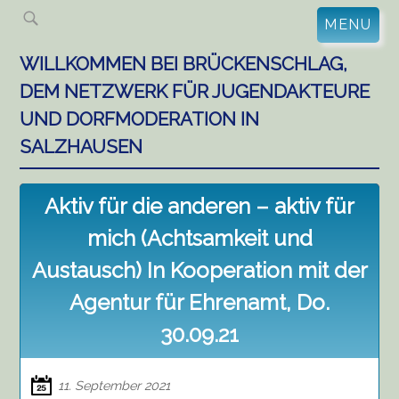
Skip
MENU
to
content
WILLKOMMEN BEI BRÜCKENSCHLAG,
DEM NETZWERK FÜR JUGENDAKTEURE
UND DORFMODERATION IN
SALZHAUSEN
Aktiv für die anderen – aktiv für
mich (Achtsamkeit und
Austausch) In Kooperation mit der
Agentur für Ehrenamt, Do.
30.09.21
11. September 2021