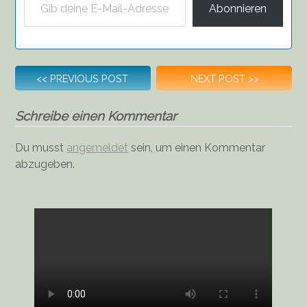
Abonnieren
Beitragsnavigation
<<
PREVIOUS POST
NEXT POST
>>
Schreibe einen Kommentar
Du musst
angemeldet
sein, um einen Kommentar
abzugeben.