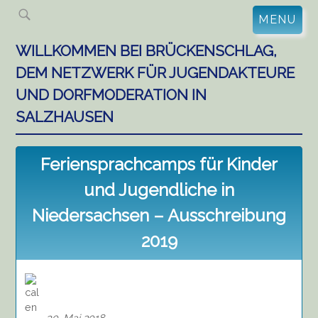
Skip
MENU
to
content
WILLKOMMEN BEI BRÜCKENSCHLAG,
DEM NETZWERK FÜR JUGENDAKTEURE
UND DORFMODERATION IN
SALZHAUSEN
Feriensprachcamps für Kinder
und Jugendliche in
Niedersachsen – Ausschreibung
2019
30. Mai 2018