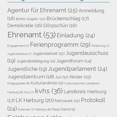
Agentur für Ehrenamt
(25)
Anmeldung
Brückenschlag
(17)
(16)
Birthe Gutjahr
(10)
Demokratie
(16)
Dörpschün
(16)
Ehrenamt
(53)
Einladung
(24)
Ferienprogramm
(29)
Engagement
(7)
Förderung
(7)
Jugendausschuss
Jugendarbeit
(12)
Jugendakteure
(7)
(19)
Jugendforum
(14)
Jugendbeteiligung
(11)
Jugendparlament
(24)
Jugendliche
(19)
Jugendzentrum
(18)
Kinder
(15)
Juz
(12)
Kulturlandkreis
(11)
Kriegsgräber
(8)
Kultursommer Landkreis
kvhs
(36)
Landkreis Harburg
Harburg
(8)
Kurs
(7)
Protokoll
LK Harburg
(20)
(17)
Netzwerk
(12)
(24)
Reso-Fabrik
(9)
Rathaus
(8)
Putensen
(7)