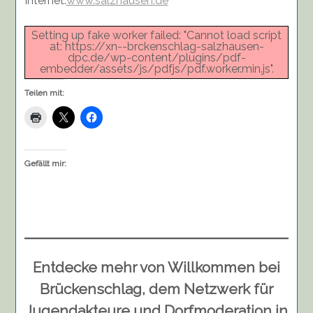
Internet:
www.salzhausen.de
Setting up fake worker failed: "Cannot load script
at: https://xn--brckenschlag-salzhausen-
dpc.de/wp-content/plugins/pdf-
embedder/assets/js/pdfjs/pdf.worker.min.js".
Teilen mit:
Gefällt mir:
Entdecke mehr von Willkommen bei
Brückenschlag, dem Netzwerk für
Jugendakteure und Dorfmoderation in