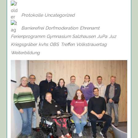
Protokolle
Uncategorized
Barrierefrei
Dorfmoderation
Ehrenamt
Ferienprogramm
Gymnasium Salzhausen
JuPa
Juz
Kriegsgräber
kvhs
OBS
Treffen
Volkstrauertag
Weiterbildung