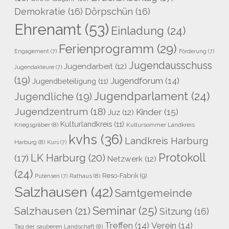
Demokratie
(16)
Dörpschün
(16)
Ehrenamt
(53)
Einladung
(24)
Ferienprogramm
(29)
Engagement
(7)
Förderung
(7)
Jugendausschuss
Jugendarbeit
(12)
Jugendakteure
(7)
(19)
Jugendforum
(14)
Jugendbeteiligung
(11)
Jugendparlament
(24)
Jugendliche
(19)
Jugendzentrum
(18)
Kinder
(15)
Juz
(12)
Kulturlandkreis
(11)
Kriegsgräber
(8)
Kultursommer Landkreis
kvhs
(36)
Landkreis Harburg
Harburg
(8)
Kurs
(7)
Protokoll
LK Harburg
(20)
(17)
Netzwerk
(12)
(24)
Reso-Fabrik
(9)
Rathaus
(8)
Putensen
(7)
Salzhausen
(42)
Samtgemeinde
Seminar
(25)
Salzhausen
(21)
Sitzung
(16)
Treffen
(14)
Verein
(14)
Tag der sauberen Landschaft
(8)