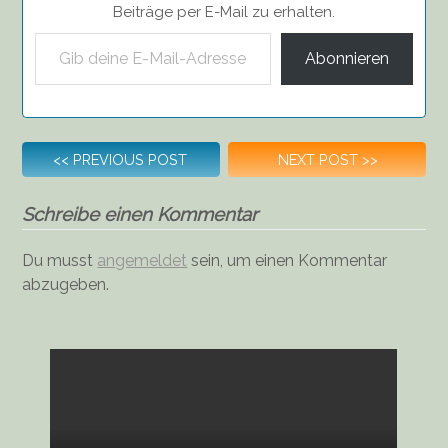
Beiträge per E-Mail zu erhalten.
Gib deine E-Mail-Adresse ein ...
Abonnieren
Beitragsnavigation
<<
PREVIOUS POST
NEXT POST
>>
Schreibe einen Kommentar
Du musst
angemeldet
sein, um einen Kommentar
abzugeben.