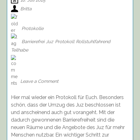
Britta
Protokolle
Barrierefrei
Juz
Protokoll
Rollstuhlfahrend
Teilhabe
on
Protokoll
der
Sitzung
Leave a Comment
des
Jugendausschusses
Hier mal wieder ein Protokoll für Euch. Besonders
der
Gemeinde
schön, dass der Umzug des Juz beschlossen ist
Salzhausen,
und anscheinend auch gut vorangeht. Mit der
02.07.2025
dadurch gewonnenen Barrierefreiheit sind die
neuen Räume und die Angebote des Juz für mehr
Menschen nutzbar. Ein wichtiger Schritt zur