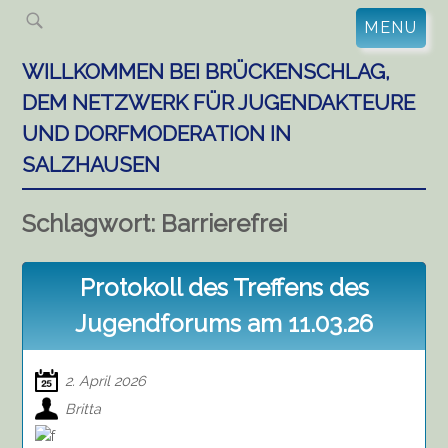
Skip
MENU
to
content
WILLKOMMEN BEI BRÜCKENSCHLAG,
DEM NETZWERK FÜR JUGENDAKTEURE
UND DORFMODERATION IN
SALZHAUSEN
Schlagwort:
Barrierefrei
Protokoll des Treffens des
Jugendforums am 11.03.26
2. April 2026
Britta