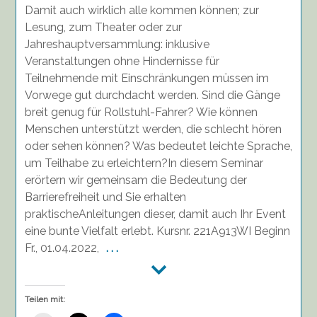
Damit auch wirklich alle kommen können; zur
Tipps
zur
Lesung, zum Theater oder zur
Planung
Jahreshauptversammlung: inklusive
und
Veranstaltungen ohne Hindernisse für
Durchführung
Teilnehmende mit Einschränkungen müssen im
in
Vorwege gut durchdacht werden. Sind die Gänge
Kooperation
breit genug für Rollstuhl-Fahrer? Wie können
mit
Menschen unterstützt werden, die schlecht hören
der
Agentur
oder sehen können? Was bedeutet leichte Sprache,
fürs
um Teilhabe zu erleichtern?In diesem Seminar
Ehrenamt,
erörtern wir gemeinsam die Bedeutung der
01.04.22
Barrierefreiheit und Sie erhalten
praktischeAnleitungen dieser, damit auch Ihr Event
eine bunte Vielfalt erlebt. Kursnr. 221A913WI Beginn
Fr., 01.04.2022,
. . .
Teilen mit: