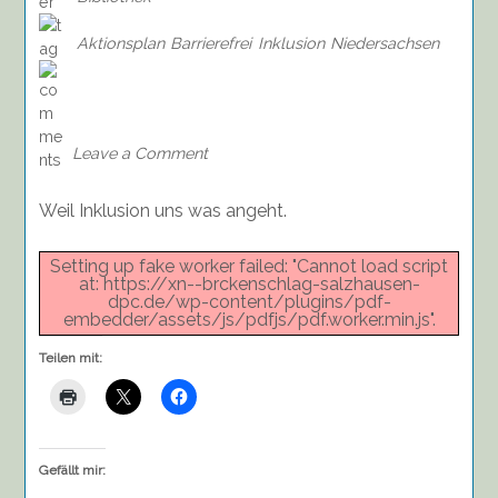
Aktionsplan
Barrierefrei
Inklusion
Niedersachsen
on
Aktionsplan
Inklusion
2017
Leave a Comment
–
18
Weil Inklusion uns was angeht.
für
ein
barrierefreies
Setting up fake worker failed: "Cannot load script
Niedersachsen
at: https://xn--brckenschlag-salzhausen-
dpc.de/wp-content/plugins/pdf-
embedder/assets/js/pdfjs/pdf.worker.min.js".
Teilen mit:
Gefällt mir: