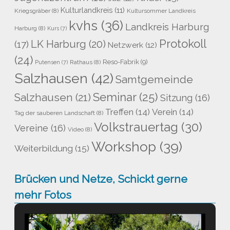
Kulturlandkreis
(11)
Kriegsgräber
(8)
Kultursommer Landkreis
kvhs
(36)
Landkreis Harburg
Harburg
(8)
Kurs
(7)
Protokoll
LK Harburg
(20)
(17)
Netzwerk
(12)
(24)
Reso-Fabrik
(9)
Rathaus
(8)
Putensen
(7)
Salzhausen
(42)
Samtgemeinde
Seminar
(25)
Salzhausen
(21)
Sitzung
(16)
Treffen
(14)
Verein
(14)
Tag der sauberen Landschaft
(8)
Volkstrauertag
(30)
Vereine
(16)
Video
(8)
Workshop
(39)
Weiterbildung
(15)
Brücken und Netze, Schickt gerne
mehr Fotos