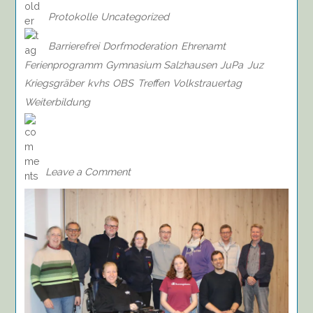
Protokolle
Uncategorized
Barrierefrei
Dorfmoderation
Ehrenamt
Ferienprogramm
Gymnasium Salzhausen
JuPa
Juz
Kriegsgräber
kvhs
OBS
Treffen
Volkstrauertag
Weiterbildung
on
Protokoll
des
Treffens
Leave a Comment
des
Jugendforums
am
11.03.26