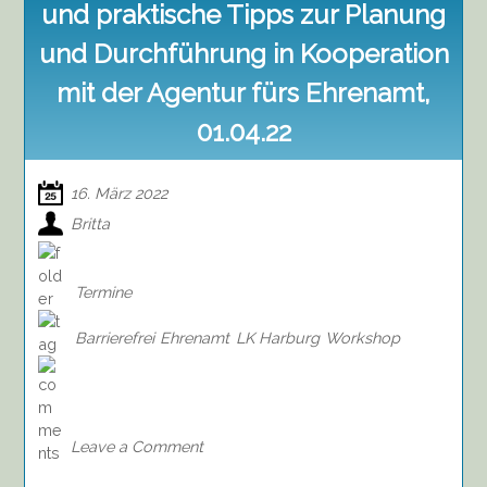
und praktische Tipps zur Planung
und Durchführung in Kooperation
mit der Agentur fürs Ehrenamt,
01.04.22
16. März 2022
Britta
Termine
Barrierefrei
Ehrenamt
LK Harburg
Workshop
on
Barrierefreie
Events
Grundlagen
Leave a Comment
und
praktische