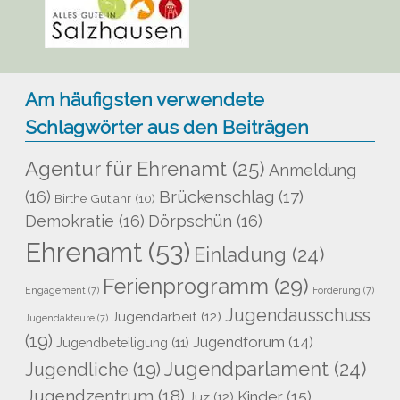
Am häufigsten verwendete
Schlagwörter aus den Beiträgen
Agentur für Ehrenamt
(25)
Anmeldung
Brückenschlag
(17)
(16)
Birthe Gutjahr
(10)
Demokratie
(16)
Dörpschün
(16)
Ehrenamt
(53)
Einladung
(24)
Ferienprogramm
(29)
Engagement
(7)
Förderung
(7)
Jugendausschuss
Jugendarbeit
(12)
Jugendakteure
(7)
(19)
Jugendforum
(14)
Jugendbeteiligung
(11)
Jugendparlament
(24)
Jugendliche
(19)
Jugendzentrum
(18)
Kinder
(15)
Juz
(12)