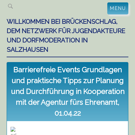
Skip
MENU
to
content
WILLKOMMEN BEI BRÜCKENSCHLAG,
DEM NETZWERK FÜR JUGENDAKTEURE
UND DORFMODERATION IN
SALZHAUSEN
Barrierefreie Events Grundlagen
und praktische Tipps zur Planung
und Durchführung in Kooperation
mit der Agentur fürs Ehrenamt,
01.04.22