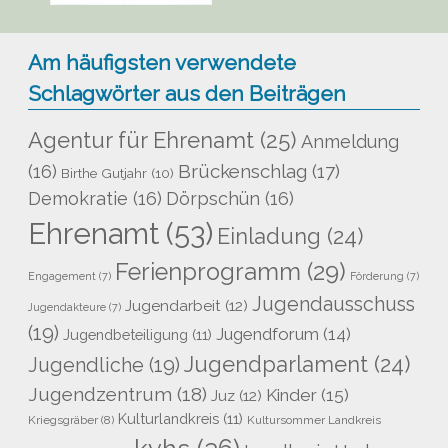
Am häufigsten verwendete
Schlagwörter aus den Beiträgen
Agentur für Ehrenamt
(25)
Anmeldung
Brückenschlag
(17)
(16)
Birthe Gutjahr
(10)
Demokratie
(16)
Dörpschün
(16)
Ehrenamt
(53)
Einladung
(24)
Ferienprogramm
(29)
Engagement
(7)
Förderung
(7)
Jugendausschuss
Jugendarbeit
(12)
Jugendakteure
(7)
(19)
Jugendforum
(14)
Jugendbeteiligung
(11)
Jugendparlament
(24)
Jugendliche
(19)
Jugendzentrum
(18)
Kinder
(15)
Juz
(12)
Kulturlandkreis
(11)
Kriegsgräber
(8)
Kultursommer Landkreis