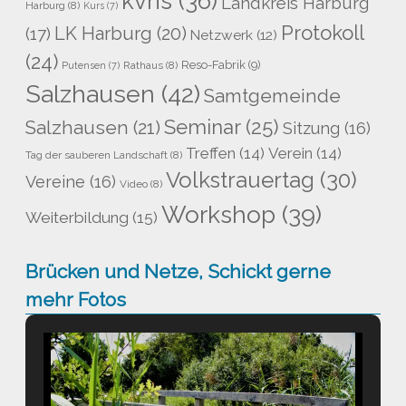
kvhs
(36)
Landkreis Harburg
Harburg
(8)
Kurs
(7)
Protokoll
LK Harburg
(20)
(17)
Netzwerk
(12)
(24)
Reso-Fabrik
(9)
Rathaus
(8)
Putensen
(7)
Salzhausen
(42)
Samtgemeinde
Seminar
(25)
Salzhausen
(21)
Sitzung
(16)
Treffen
(14)
Verein
(14)
Tag der sauberen Landschaft
(8)
Volkstrauertag
(30)
Vereine
(16)
Video
(8)
Workshop
(39)
Weiterbildung
(15)
Brücken und Netze, Schickt gerne
mehr Fotos