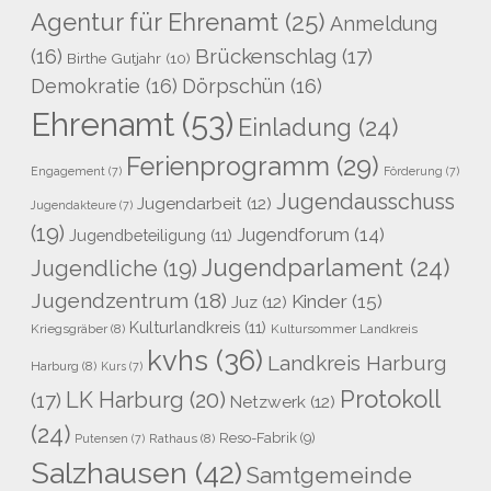
Agentur für Ehrenamt
(25)
Anmeldung
Brückenschlag
(17)
(16)
Birthe Gutjahr
(10)
Demokratie
(16)
Dörpschün
(16)
Ehrenamt
(53)
Einladung
(24)
Ferienprogramm
(29)
Engagement
(7)
Förderung
(7)
Jugendausschuss
Jugendarbeit
(12)
Jugendakteure
(7)
(19)
Jugendforum
(14)
Jugendbeteiligung
(11)
Jugendparlament
(24)
Jugendliche
(19)
Jugendzentrum
(18)
Kinder
(15)
Juz
(12)
Kulturlandkreis
(11)
Kriegsgräber
(8)
Kultursommer Landkreis
kvhs
(36)
Landkreis Harburg
Harburg
(8)
Kurs
(7)
Protokoll
LK Harburg
(20)
(17)
Netzwerk
(12)
(24)
Reso-Fabrik
(9)
Rathaus
(8)
Putensen
(7)
Salzhausen
(42)
Samtgemeinde