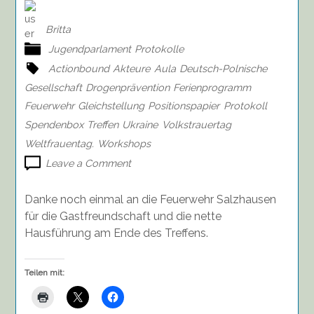
Britta
Jugendparlament
Protokolle
Actionbound
Akteure
Aula
Deutsch-Polnische
Gesellschaft
Drogenprävention
Ferienprogramm
Feuerwehr
Gleichstellung
Positionspapier
Protokoll
Spendenbox
Treffen
Ukraine
Volkstrauertag
Weltfrauentag.
Workshops
on
Leave a Comment
Protokoll
vom
Danke noch einmal an die Feuerwehr Salzhausen
Treffen
für die Gastfreundschaft und die nette
des
Hausführung am Ende des Treffens.
Jugendforums
am
16.03.22
Teilen mit: