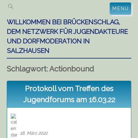
Skip
MENU
to
content
WILLKOMMEN BEI BRÜCKENSCHLAG,
DEM NETZWERK FÜR JUGENDAKTEURE
UND DORFMODERATION IN
SALZHAUSEN
Schlagwort:
Actionbound
Protokoll vom Treffen des
Jugendforums am 16.03.22
18. März 2022