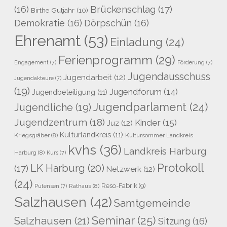
Brückenschlag
(17)
(16)
Birthe Gutjahr
(10)
Demokratie
(16)
Dörpschün
(16)
Ehrenamt
(53)
Einladung
(24)
Ferienprogramm
(29)
Engagement
(7)
Förderung
(7)
Jugendausschuss
Jugendarbeit
(12)
Jugendakteure
(7)
(19)
Jugendforum
(14)
Jugendbeteiligung
(11)
Jugendparlament
(24)
Jugendliche
(19)
Jugendzentrum
(18)
Kinder
(15)
Juz
(12)
Kulturlandkreis
(11)
Kriegsgräber
(8)
Kultursommer Landkreis
kvhs
(36)
Landkreis Harburg
Harburg
(8)
Kurs
(7)
Protokoll
LK Harburg
(20)
(17)
Netzwerk
(12)
(24)
Reso-Fabrik
(9)
Rathaus
(8)
Putensen
(7)
Salzhausen
(42)
Samtgemeinde
Seminar
(25)
Salzhausen
(21)
Sitzung
(16)