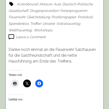
Actionbound
Akteure
Aula
Deutsch-Polnische
Gesellschaft
Drogenprävention
Ferienprogramm
Feuerwehr
Gleichstellung
Positionspapier
Protokoll
Spendenbox
Treffen
Ukraine
Volkstrauertag
Weltfrauentag.
Workshops
on
Leave a Comment
Protokoll
vom
Danke noch einmal an die Feuerwehr Salzhausen
Treffen
für die Gastfreundschaft und die nette
des
Hausführung am Ende des Treffens.
Jugendforums
am
16.03.22
Teilen mit:
Gefällt mir: