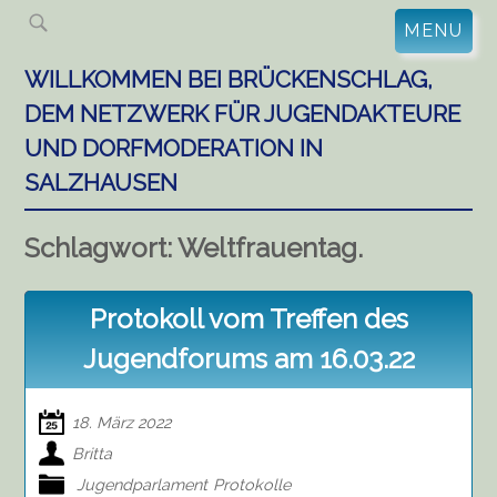
Skip
MENU
to
content
WILLKOMMEN BEI BRÜCKENSCHLAG,
DEM NETZWERK FÜR JUGENDAKTEURE
UND DORFMODERATION IN
SALZHAUSEN
Schlagwort:
Weltfrauentag.
Protokoll vom Treffen des
Jugendforums am 16.03.22
18. März 2022
Britta
Jugendparlament
Protokolle