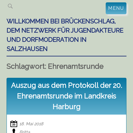
Skip
MENU
to
content
WILLKOMMEN BEI BRÜCKENSCHLAG,
DEM NETZWERK FÜR JUGENDAKTEURE
UND DORFMODERATION IN
SALZHAUSEN
Schlagwort:
Ehrenamtsrunde
Auszug aus dem Protokoll der 20.
Ehrenamtsrunde im Landkreis
Harburg
18. Mai 2018
Britta