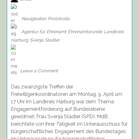
Neuigkeiten
Protokolle
Agentur für Ehrenamt
Ehrenamtsrunde
Landkreis
Harburg
Svenja Stadler
on
Auszug
aus
dem
Leave a Comment
Protokoll
der
Das zwanzigste Treffen der
20.
Ehrenamtsrunde
Freiwilligenkoordinatoren am Montag, 9. April um
im
17 Uhr im Landkreis Harburg war dem Thema
Landkreis
Engagementförderung auf Bundesebene
Harburg
gewidmet: Frau Svenja Stadler (SPD), MdB,
berichtete von ihrer Tätigkeit im Unterausschuss für
bürgerschaftliches Engagement des Bundestages:
im Unterausschuss für bürgerschaftliches