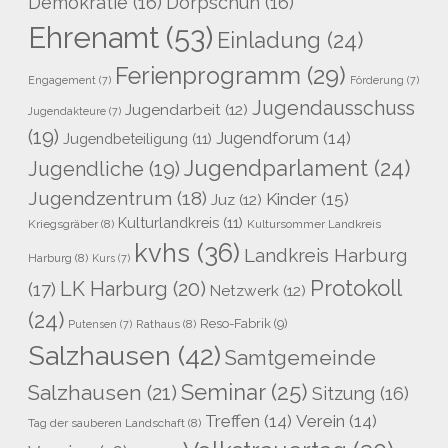
Demokratie
(16)
Dörpschün
(16)
Ehrenamt
(53)
Einladung
(24)
Ferienprogramm
(29)
Engagement
(7)
Förderung
(7)
Jugendausschuss
Jugendarbeit
(12)
Jugendakteure
(7)
(19)
Jugendforum
(14)
Jugendbeteiligung
(11)
Jugendparlament
(24)
Jugendliche
(19)
Jugendzentrum
(18)
Kinder
(15)
Juz
(12)
Kulturlandkreis
(11)
Kriegsgräber
(8)
Kultursommer Landkreis
kvhs
(36)
Landkreis Harburg
Harburg
(8)
Kurs
(7)
Protokoll
LK Harburg
(20)
(17)
Netzwerk
(12)
(24)
Reso-Fabrik
(9)
Rathaus
(8)
Putensen
(7)
Salzhausen
(42)
Samtgemeinde
Seminar
(25)
Salzhausen
(21)
Sitzung
(16)
Treffen
(14)
Verein
(14)
Tag der sauberen Landschaft
(8)