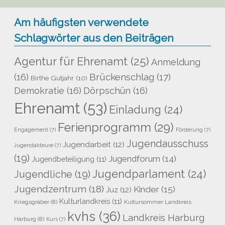
Am häufigsten verwendete
Schlagwörter aus den Beiträgen
Agentur für Ehrenamt
(25)
Anmeldung
Brückenschlag
(17)
(16)
Birthe Gutjahr
(10)
Demokratie
(16)
Dörpschün
(16)
Ehrenamt
(53)
Einladung
(24)
Ferienprogramm
(29)
Engagement
(7)
Förderung
(7)
Jugendausschuss
Jugendarbeit
(12)
Jugendakteure
(7)
(19)
Jugendforum
(14)
Jugendbeteiligung
(11)
Jugendparlament
(24)
Jugendliche
(19)
Jugendzentrum
(18)
Kinder
(15)
Juz
(12)
Kulturlandkreis
(11)
Kriegsgräber
(8)
Kultursommer Landkreis
kvhs
(36)
Landkreis Harburg
Harburg
(8)
Kurs
(7)