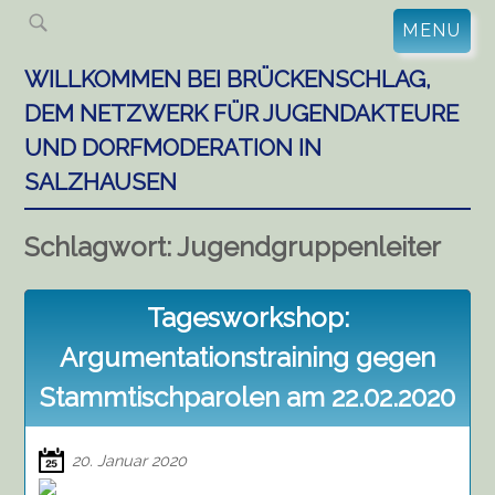
Skip
MENU
to
content
WILLKOMMEN BEI BRÜCKENSCHLAG,
DEM NETZWERK FÜR JUGENDAKTEURE
UND DORFMODERATION IN
SALZHAUSEN
Schlagwort:
Jugendgruppenleiter
Tagesworkshop:
Argumentationstraining gegen
Stammtischparolen am 22.02.2020
20. Januar 2020