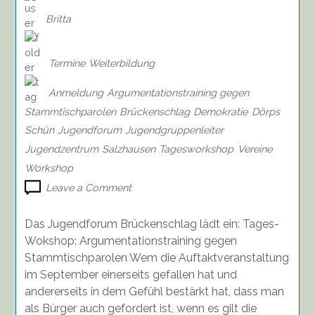
Britta
Termine
Weiterbildung
Anmeldung
Argumentationstraining gegen
Stammtischparolen
Brückenschlag
Demokratie
Dörps
Schün
Jugendforum
Jugendgruppenleiter
Jugendzentrum
Salzhausen
Tagesworkshop
Vereine
Workshop
on
Leave a Comment
Tagesworkshop:
Argumentationstraining
Das Jugendforum Brückenschlag lädt ein: Tages-
gegen
Wokshop: Argumentationstraining gegen
Stammtischparolen
Stammtischparolen Wem die Auftaktveranstaltung
am
im September einerseits gefallen hat und
22.02.2020
andererseits in dem Gefühl bestärkt hat, dass man
als Bürger auch gefordert ist, wenn es gilt die