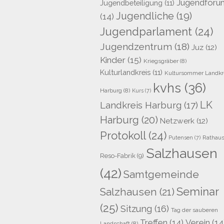
Jugendforu
Jugendbeteiligung
(11)
Jugendliche
(19)
(14)
Jugendparlament
(24)
Jugendzentrum
(18)
Juz
(12)
Kinder
(15)
Kriegsgräber
(8)
Kulturlandkreis
(11)
Kultursommer Landkr
kvhs
(36)
Harburg
(8)
Kurs
(7)
LK
Landkreis Harburg
(17)
Harburg
(20)
Netzwerk
(12)
Protokoll
(24)
Rathau
Putensen
(7)
Salzhausen
Reso-Fabrik
(9)
(42)
Samtgemeinde
Seminar
Salzhausen
(21)
(25)
Sitzung
(16)
Tag der sauberen
Treffen
(14)
Verein
(14
Landschaft
(8)