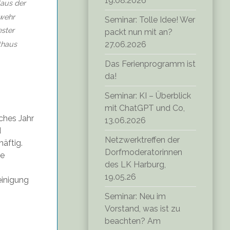
19.08.2026
aus der
wehr
Seminar: Tolle Idee! Wer
ster
packt nun mit an?
27.06.2026
thaus
Das Ferienprogramm ist
da!
Seminar: KI – Überblick
mit ChatGPT und Co,
iches Jahr
13.06.2026
d
Netzwerktreffen der
äftig.
Dorfmoderatorinnen
ge
des LK Harburg,
19.05.26
einigung
Seminar: Neu im
Vorstand, was ist zu
beachten? Am