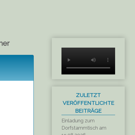
her
ZULETZT
VERÖFFENTLICHTE
BEITRÄGE
Einladung zum
Dorfstammtisch am