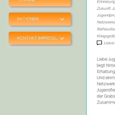
Erinnerung
Zukunft
J
Jugendpro
expand child menu
AKTIONEN
Netzwerka
Rathaust
Kriegsgräb
expand child menu
KONTAKT IMPRESSUM SPENDEN
Leave
Liebe Jug
liegt hin
Erhaltung
Und einma
Netzwerka
Jugendfeu
der Grabs
Zusammen