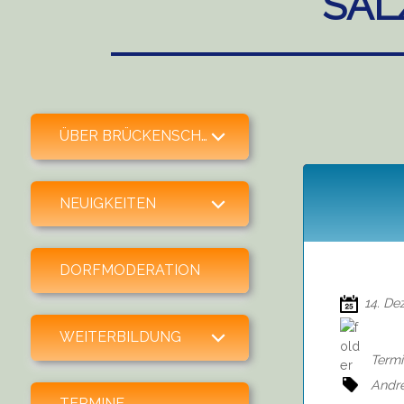
SAL
expand child menu
ÜBER BRÜCKENSCHLAG
expand child menu
NEUIGKEITEN
DORFMODERATION
14. De
expand child menu
WEITERBILDUNG
Term
Andr
TERMINE