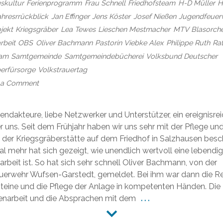
skultur
Ferienprogramm
Frau Schnell
Friedhofsteam
H-D Müller
H
ahresrrückblick
Jan Effinger
Jens Köster
Josef Nießen
Jugendfeuer
jekt
Kriegsgräber
Lea Tewes
Lieschen Mestmacher
MTV Blasorche
rbeit
OBS
Oliver Bachmann
Pastorin Viebke Alex
Philippe Ruth
Ra
eam
Samtgemeinde
Samtgemeindebücherei
Volksbund Deutscher
erfürsorge
Volkstrauertag
on
 a Comment
Jahresrückblick
2025
endakteure, liebe Netzwerker und Unterstützer, ein ereignisre
ter uns. Seit dem Frühjahr haben wir uns sehr mit der Pflege un
 der Kriegsgräberstätte auf dem Friedhof in Salzhausen besch
l mehr hat sich gezeigt, wie unendlich wertvoll eine lebendi
rbeit ist. So hat sich sehr schnell Oliver Bachmann, von der
erwehr Wufsen-Garstedt, gemeldet. Bei ihm war dann die R
teine und die Pflege der Anlage in kompetenten Händen. Die
arbeit und die Absprachen mit dem
. . .