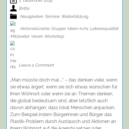
2. Dezember 2019
Britta
Neuigkeiten
Termine
Weiterbildung
Aktionsbündnis
Gruppe
Ideen
kvhs
Lebensqualität
Mitstreiter
Verein
Workshop
on
Einfach
anfangen
…
Leave a Comment
und
für
„Man müsste doch mal …“ – das denken viele, wenn
das
eigene
sie etwas ärgert, wenn sie sich etwas wünschen für
Aktionsbündnis
ihren Wohnort oder wenn sie an Themen denken,
Mitstreiter
die global bedeutsam sind, aber letztlich auch
gewinnen,
davon abhängen, dass lokal Menschen anpacken.
Anmelden
Zum Beispiel indem Bürgerinnen und Bürger das
bis
Plastik-Problem durch Austausch und Aktionen an
17.01.20
ihrem Wohnort auf die Agenda setzen oder