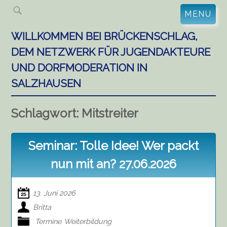
Skip
MENU
to
content
WILLKOMMEN BEI BRÜCKENSCHLAG,
DEM NETZWERK FÜR JUGENDAKTEURE
UND DORFMODERATION IN
SALZHAUSEN
Schlagwort:
Mitstreiter
Seminar: Tolle Idee! Wer packt
nun mit an? 27.06.2026
13. Juni 2026
Britta
Termine
Weiterbildung