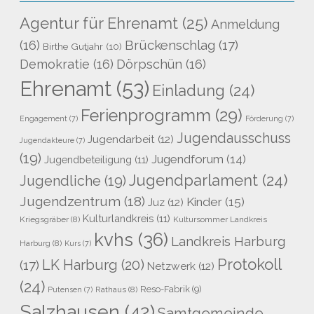
Agentur für Ehrenamt
(25)
Anmeldung
Brückenschlag
(17)
(16)
Birthe Gutjahr
(10)
Demokratie
(16)
Dörpschün
(16)
Ehrenamt
(53)
Einladung
(24)
Ferienprogramm
(29)
Engagement
(7)
Förderung
(7)
Jugendausschuss
Jugendarbeit
(12)
Jugendakteure
(7)
(19)
Jugendforum
(14)
Jugendbeteiligung
(11)
Jugendparlament
(24)
Jugendliche
(19)
Jugendzentrum
(18)
Kinder
(15)
Juz
(12)
Kulturlandkreis
(11)
Kriegsgräber
(8)
Kultursommer Landkreis
kvhs
(36)
Landkreis Harburg
Harburg
(8)
Kurs
(7)
Protokoll
LK Harburg
(20)
(17)
Netzwerk
(12)
(24)
Reso-Fabrik
(9)
Rathaus
(8)
Putensen
(7)
Salzhausen
(42)
Samtgemeinde