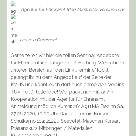
Agentur für Ehrenamt
Idee
Mitstreiter
Vereins-TÜV
on
Seminar:
Tolle
Idee!
Leave a Comment
Wer
packt
Gerne teilen wir hier die tollen Seminar Angebote
nun
mit
für Ehrenamtlich Tätige im LK Harburg. Wenn ihr im
an?
unteren Bereich auf den Link „Termine“ klickt,
27.06.2026
gelangt ihr zu dem Angebot auf der Seite der
KVHS und könnt euch dort auch anmelden. Vereins
TÜV-Teil 3: tolle Idee! Wer packt nun mit an?In
Kooperation mit der Agentur für Ehrenamt
Anmeldung möglich Kursnr. 261A911MA Beginn Sa.,
27.06.2026, 10:00 Uhr Dauer 1 Termin Kursort
Schulkamp 11a; 21220 Seevetal-Maschen Kursart
Präsenzkurs Mitbringen / Materialien
Kursbeschreibung Ist
. . .