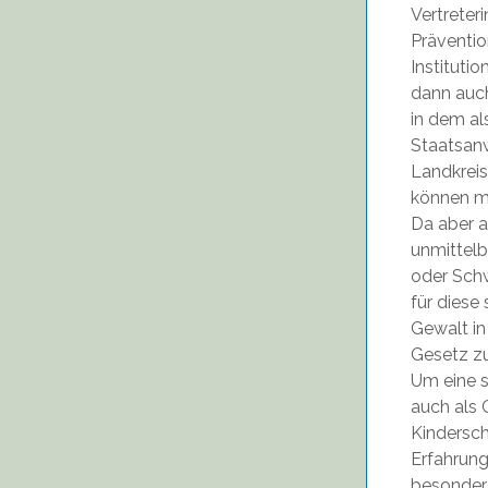
Vertreteri
Präventio
Institutio
dann auch
in dem al
Staatsanw
Landkreis
können mi
Da aber a
unmittelb
oder Schw
für diese
Gewalt in
Gesetz zu
Um eine s
auch als 
Kindersch
Erfahrung
besonders