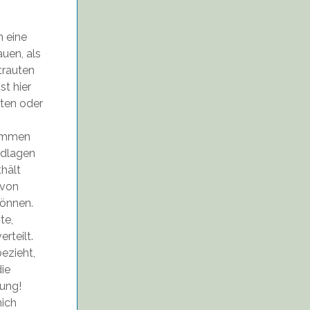
n eine
uen, als
trauten
t hier
ten oder
sammen
ndlagen
thält
 von
önnen.
te,
rteilt.
ezieht,
die
gung!
mich