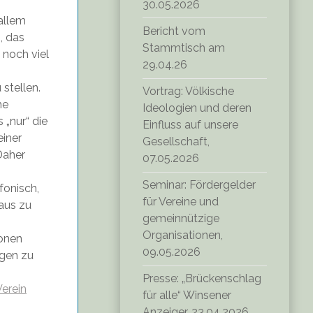
30.05.2026
allem
Bericht vom
, das
Stammtisch am
 noch viel
29.04.26
stellen.
Vortrag: Völkische
he
Ideologien und deren
 „nur“ die
Einfluss auf unsere
einer
Gesellschaft,
 Daher
07.05.2026
Seminar: Fördergelder
fonisch,
für Vereine und
haus zu
gemeinnützige
Organisationen,
ionen
09.05.2026
ngen zu
Presse: „Brückenschlag
Verein
für alle“ Winsener
Anzeiger, 23.04.2026