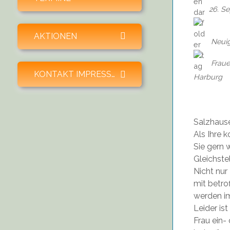
26. S
expand child menu
AKTIONEN
Neuig
Frau
expand child menu
KONTAKT IMPRESSUM SPENDEN
Harburg
Salzhaus
Als Ihre
Sie gern 
Gleichste
Nicht nur
mit betro
werden im
Leider is
Frau ein-