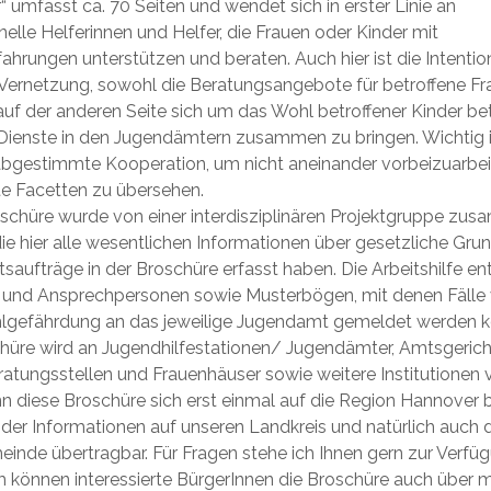
r
“ umfasst ca. 70 Seiten und wendet sich in erster Linie an
nelle Helferinnen und Helfer, die Frauen oder Kinder mit
ahrungen unterstützen und beraten. Auch hier ist die Intentio
 Vernetzung, sowohl die Beratungsangebote für betroffene Fra
auf der anderen Seite sich um das Wohl betroffener Kinder be
Dienste in den Jugendämtern zusammen zu bringen. Wichtig is
abgestimmte Kooperation, um nicht aneinander vorbeizuarbei
e Facetten zu übersehen.
schüre wurde von einer interdisziplinären Projektgruppe zu
 die hier alle wesentlichen Informationen über gesetzliche Gru
tsaufträge in der Broschüre erfasst haben. Die Arbeitshilfe en
 und Ansprechpersonen sowie Musterbögen, mit denen Fälle
lgefährdung an das jeweilige Jugendamt gemeldet werden k
hüre wird an Jugendhilfestationen/ Jugendämter, Amtsgerich
atungsstellen und Frauenhäuser sowie weitere Institutionen ve
 diese Broschüre sich erst einmal auf die Region
Hannover
b
e der Informationen auf unseren Landkreis und natürlich auch 
nde übertragbar. Für Fragen stehe ich Ihnen gern zur Verfü
können interessierte BürgerInnen die Broschüre auch über 