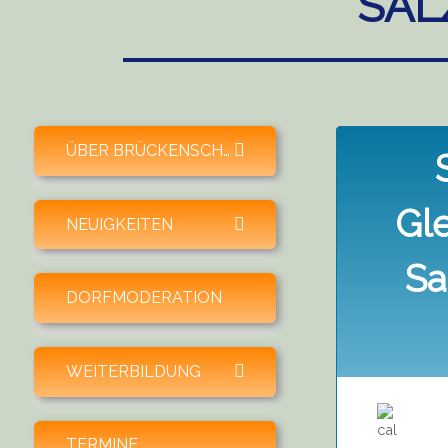
SAL
expand child menu
ÜBER BRÜCKENSCHLAG
Gl
expand child menu
NEUIGKEITEN
Sa
DORFMODERATION
expand child menu
WEITERBILDUNG
TERMINE