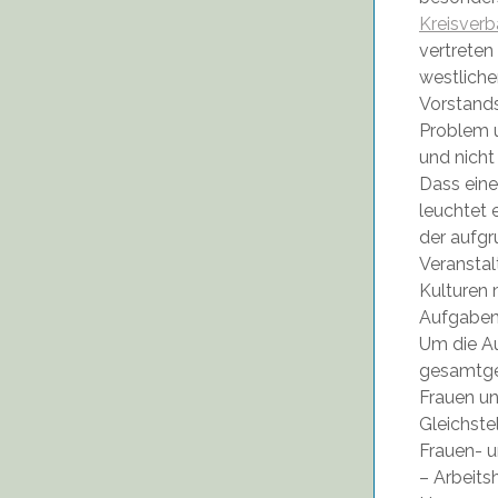
Kreisver
vertreten
westliche
Vorstands
Problem u
und nicht
Dass eine
leuchtet 
der aufgr
Veranstal
Kulturen 
Aufgaben 
Um die Au
gesamtges
Frauen un
Gleichste
Frauen- u
– Arbeits