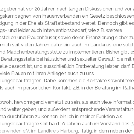
zgeber hat vor 20 Jahren nach langen Diskussionen und vor 
ngskampagnen von Frauenverbänden ein Gesetz beschlossen
igung in der Ehe als Straftatbestand wertet. Dennoch gibt es
gs- und leider auch Interventionsbedarf, wie z.B. weitere
stellen und Frauenhäuser, sowie deren Finanzierung sicher zu 
 mich seit vielen Jahren dafür ein, auch im Landkreis eine solc
nd Mädchenberatungsstelle zu implementieren. Bisher gibt es
„Beratungsstelle bei häuslicher und sexueller Gewalt“, die mit 
elle besetzt ist, und ausschließlich Erstberatung leisten darf.
ele Frauen mit ihren Anliegen auch zu uns
llungsbeauftragten. Dabei kommen die Kontakte sowohl tele
als auch im persönlichen Kontakt, z.B. in der Beratung im Rat
owohl hervorragend vernetzt zu sein, als auch viele informat
und weiter geben, und außerdem entsprechende Veranstaltu
 durchführen zu können, bin ich in meiner Funktion als
llungsbeauftragte seit bald 10 Jahren auch im Vorstand des
„
erwinden e.V. im Landkreis
Harburg
„,
tätig, in dem neben der