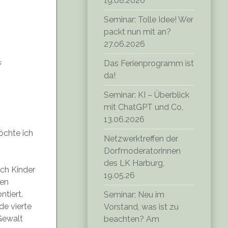
19.08.2026
Seminar: Tolle Idee! Wer
packt nun mit an?
27.06.2026
s
Das Ferienprogramm ist
da!
Seminar: KI – Überblick
mit ChatGPT und Co,
13.06.2026
öchte ich
Netzwerktreffen der
Dorfmoderatorinnen
des LK Harburg,
uch Kinder
19.05.26
ten
tiert.
Seminar: Neu im
de vierte
Vorstand, was ist zu
Gewalt
beachten? Am