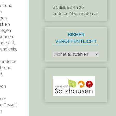
nnt und
Schließe dich 26
en
anderen Abonnenten an
igen
t ein
liegen,
BISHER
 können.
VERÖFFENTLICHT
des ist,
Bisher
andkreis,
veröffentlicht
s anderen
d neue
d.
von
m
dem
he Gewalt
on