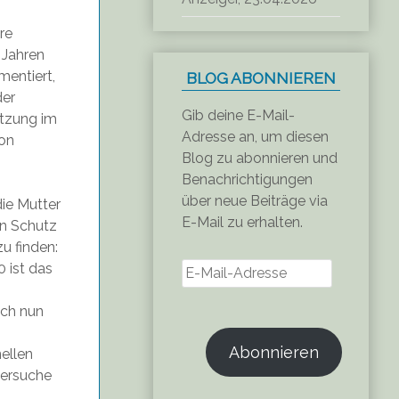
re
9 Jahren
entiert,
BLOG ABONNIEREN
der
Gib deine E-Mail-
etzung im
Adresse an, um diesen
ion
Blog zu abonnieren und
Benachrichtigungen
über neue Beiträge via
die Mutter
E-Mail zu erhalten.
en Schutz
u finden:
E-
 ist das
Mail-
Adresse
ich nun
Abonnieren
nellen
versuche