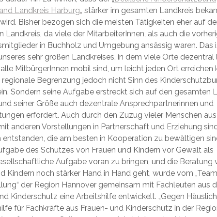
band Landkreis
Harburg
„
stärker im gesamten Landkreis beka
 wird. Bisher bezogen sich die meisten Tätigkeiten eher auf d
n Landkreis, da viele der MitarbeiterInnen, als auch die vorher
mitglieder in
Buchholz
und Umgebung ansässig waren. Das is
nseres sehr großen Landkreises, in dem viele Orte dezentral 
 alle MitbürgerInnen mobil sind, um leicht jeden Ort erreichen
 regionale Begrenzung jedoch nicht Sinn des Kinderschutzbun
ein. Sondern seine Aufgabe erstreckt sich auf den gesamten L
und seiner Größe auch dezentrale Ansprechpartnerinnen und
tungen erfordert. Auch durch den Zuzug vieler Menschen au
mit anderen Vorstellungen in Partnerschaft und Erziehung sin
entstanden, die am besten in Kooperation zu bewältigen sin
fgabe des Schutzes von Frauen und Kindern vor Gewalt als
ellschaftliche Aufgabe voran zu bringen, und die Beratung 
d Kindern noch stärker Hand in Hand geht, wurde vom „Tea
llung“ der Region
Hannover
gemeinsam mit Fachleuten aus 
nd Kinderschutz eine Arbeitshilfe entwickelt. „Gegen Häuslic
hilfe für Fachkräfte aus Frauen- und Kinderschutz in der Regi