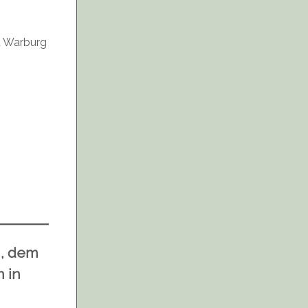
d
Warburg
g, dem
 in