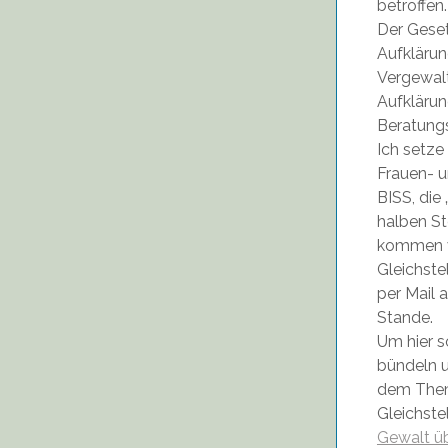
betroffen.
Der Geset
Aufkläru
Vergewalt
Aufklärun
Beratungs
Ich setze
Frauen- u
BISS, die 
halben St
kommen vi
Gleichste
per Mail 
Stande.
Um hier s
bündeln 
dem Thema
Gleichste
Gewalt üb