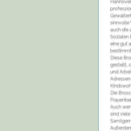
Hannove
professio
Gewalterf
sinnvolle
auch die 
Sozialen 
eine gut 
bestimmt
Diese Bro
gestellt,
und Arbei
Adressen
Kindswoh
Die Brosc
Frauenber
Auch wenn
sind viel
Samtgemei
Außerdem 