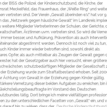
n der BISS die Polizei, der Kinderschutzbund, die Kirche, der
nsrat Meckelfeld, das Frauenhaus, der „Weiße Ring“ und weite
nen vertreten sind. Der Verein „Gewalt überinden e.V.“ hat vor 
 das „Netzwerk gegen häusliche Gewalt“ im Landkreis implem
s weitere Mitglieder VertreterInnen der Schulen, der Gerichte, 
altschaften, Ärztinnen uvm. vertreten sind. So wird die Vern
 immer besser, und Aufklärung, Prävention als auch Intervent
teinander abgestimmt werden. Dennoch ist noch viel zu tun.
uch Kinder immer wieder betroffen sind, sowohl direkt als
ares Opfer, als auch mittelbar als Zeugen der Gewalt gegen 
ester, hat der Gesetzgeber auch hier versucht, einen größer
 schwächsten, schutzbedürftigen Mitglieder der Gesellschaft z
 der Erziehung wurde zum Straftatbestand erhoben. Seit 2000
r Ächtung von Gewalt in der Erziehung gegen Kinder gültig.
tärkere Vernetzung dieser beiden Aufgaben zu erreichen, bin 
Gleichstellungsbeauftragte im Vorstand des Deutschen
utzbundes tätig. Dort bringe ich meine vielfältigen professio
en zu den unterschiedlichen Facetten von „Gewalt“ ein, und 
 darauf hin zu wirken, dass der „
Deutsche Kinderschutzbund