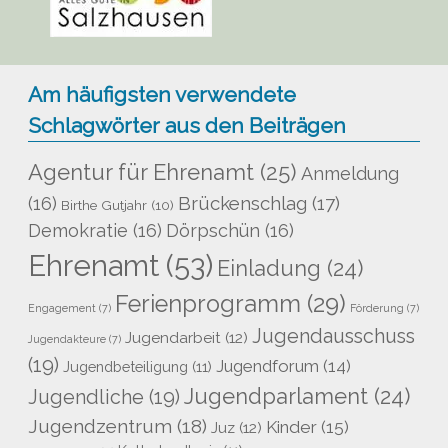
Am häufigsten verwendete
Schlagwörter aus den Beiträgen
Agentur für Ehrenamt
(25)
Anmeldung
Brückenschlag
(17)
(16)
Birthe Gutjahr
(10)
Demokratie
(16)
Dörpschün
(16)
Ehrenamt
(53)
Einladung
(24)
Ferienprogramm
(29)
Engagement
(7)
Förderung
(7)
Jugendausschuss
Jugendarbeit
(12)
Jugendakteure
(7)
(19)
Jugendforum
(14)
Jugendbeteiligung
(11)
Jugendparlament
(24)
Jugendliche
(19)
Jugendzentrum
(18)
Kinder
(15)
Juz
(12)