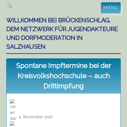
Skip
MENU
to
content
WILLKOMMEN BEI BRÜCKENSCHLAG,
DEM NETZWERK FÜR JUGENDAKTEURE
UND DORFMODERATION IN
SALZHAUSEN
Spontane Impftermine bei der
Kreisvolkshochschule – auch
Drittimpfung
4. November 2021