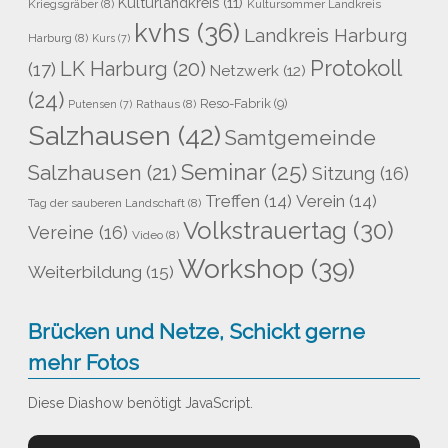
Kulturlandkreis
(11)
Kriegsgräber
(8)
Kultursommer Landkreis
kvhs
(36)
Landkreis Harburg
Harburg
(8)
Kurs
(7)
Protokoll
LK Harburg
(20)
(17)
Netzwerk
(12)
(24)
Reso-Fabrik
(9)
Rathaus
(8)
Putensen
(7)
Salzhausen
(42)
Samtgemeinde
Seminar
(25)
Salzhausen
(21)
Sitzung
(16)
Treffen
(14)
Verein
(14)
Tag der sauberen Landschaft
(8)
Volkstrauertag
(30)
Vereine
(16)
Video
(8)
Workshop
(39)
Weiterbildung
(15)
Brücken und Netze, Schickt gerne
mehr Fotos
Diese Diashow benötigt JavaScript.