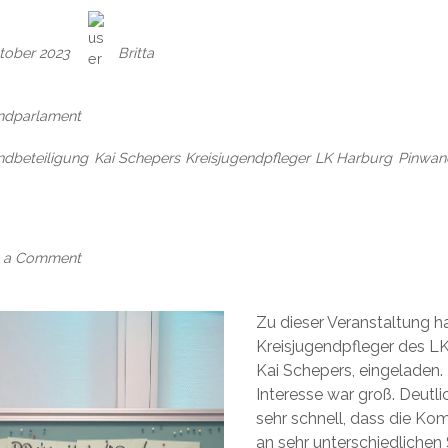
tober 2023
Britta
ndparlament
dbeteiligung
Kai Schepers
Kreisjugendpfleger
LK Harburg
Pinwan
on
Info-
Veranstaltung
für
 a Comment
Politikerinnen
und
Politikerzum
Zu dieser Veranstaltung h
Thema
Kreisjugendpfleger des LK
JugendbeteiligungamMittwoch,
Kai Schepers, eingeladen.
11.
Interesse war groß. Deutl
Oktober
2023
sehr schnell, dass die K
an sehr unterschiedlichen 