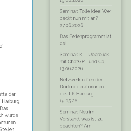
19.08.2026
Seminar: Tolle Idee! Wer
packt nun mit an?
27.06.2026
Das Ferienprogramm ist
da!
d
Seminar: KI – Überblick
mit ChatGPT und Co,
13.06.2026
Netzwerktreffen der
Dorfmoderatorinnen
des LK Harburg,
atte der
19.05.26
 Harburg,
 Das
Seminar: Neu im
ich wurde
Vorstand, was ist zu
ommunen
beachten? Am
Stellen