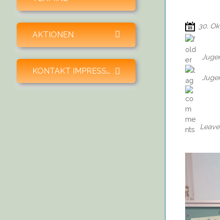
30. Ok
expand child menu
AKTIONEN
Juge
expand child menu
KONTAKT IMPRESSUM SPENDEN
Jugen
Leave