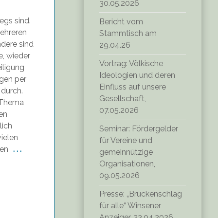
30.05.2026
egs sind.
Bericht vom
mehreren
Stammtisch am
ndere sind
29.04.26
e, wieder
Vortrag: Völkische
iligung
Ideologien und deren
ngen per
Einfluss auf unsere
durch.
Gesellschaft,
s Thema
07.05.2026
en
lich
Seminar: Fördergelder
vielen
für Vereine und
hen
. . .
gemeinnützige
Organisationen,
09.05.2026
Presse: „Brückenschlag
für alle“ Winsener
Anzeiger, 23.04.2026