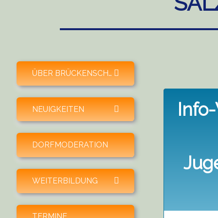
SAL
expand child menu
ÜBER BRÜCKENSCHLAG
Info
expand child menu
NEUIGKEITEN
DORFMODERATION
Jug
expand child menu
WEITERBILDUNG
TERMINE