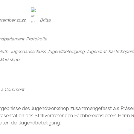
ptember 2022
Britta
ndparlament
Protokolle
Ruth
Jugendausschuss
Jugendbeteiligung
Jugendrat
Kai Schepers
Workshop
on
Protokoll
des
Jugendausschusses
 a Comment
der
Gemeinde
Salzhausen
 Ergebnisse des Jugendworkshop zusammengefasst als Präse
am
Präsentation des Stellvertretenden Fachbereichsleiters Herrn 
13.09.22
iten der Jugendbeteiligung.