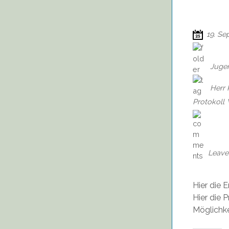
19. Se
Juge
Herr 
Protokoll
Leave
Hier die
Hier die 
Möglichke