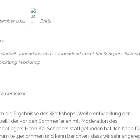
tember 2022
Britta
ine
darbeit
Jugendausschuss
Jugendparlament
Kai Schepers
Sitzung
wicklung
Workshop
on
Einladung
zur
Sitzung
 a Comment
des
Jugendausschusses
der
m die Ergebnisse des Workshops „Weiterentwicklung der
Gemeinde
eit“, der vor den Sommerferien mit Moderation des
Salzhausen
ndpflegers Herrn Kai Schepers stattgefunden hat. Ich habe fü
am
um teilgenommen und kann berichten, dass wir sehr angere
13.0.22