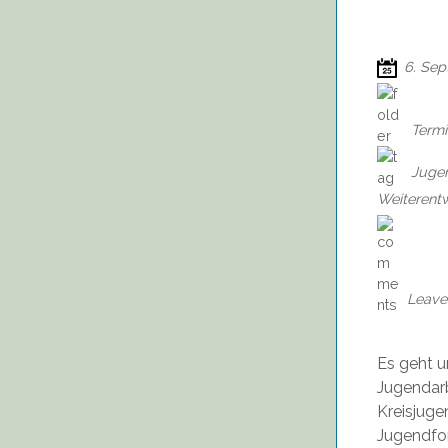
6. Sep
Term
Jugen
Weiterent
Leave
Es geht u
Jugendarb
Kreisjuge
Jugendfor