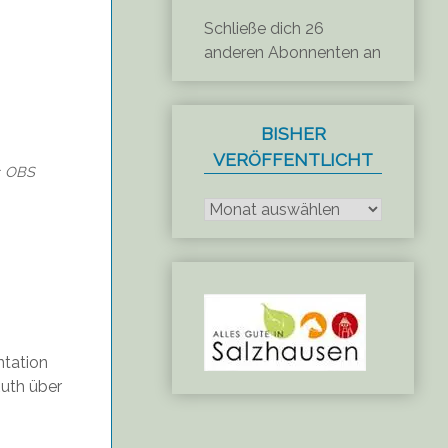
Schließe dich 26
anderen Abonnenten an
BISHER
VERÖFFENTLICHT
OBS
Bisher
veröffentlicht
ntation
Ruth über