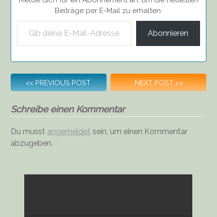
Melde dich für ein Abonnement an, um die neuesten
Beiträge per E-Mail zu erhalten.
Gib deine E-Mail-Adresse ein ...
Abonnieren
Beitragsnavigation
<<
PREVIOUS POST
NEXT POST
>>
Schreibe einen Kommentar
Du musst
angemeldet
sein, um einen Kommentar
abzugeben.