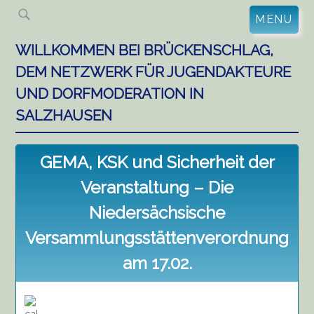
Skip
MENU
to
content
WILLKOMMEN BEI BRÜCKENSCHLAG,
DEM NETZWERK FÜR JUGENDAKTEURE
UND DORFMODERATION IN
SALZHAUSEN
GEMA, KSK und Sicherheit der
Veranstaltung – Die
Niedersächsische
Versammlungsstättenverordnung
am 17.02.