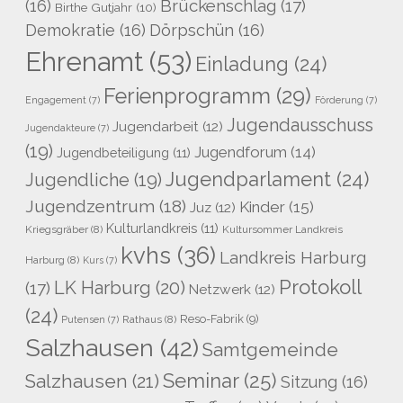
Brückenschlag
(17)
(16)
Birthe Gutjahr
(10)
Demokratie
(16)
Dörpschün
(16)
Ehrenamt
(53)
Einladung
(24)
Ferienprogramm
(29)
Engagement
(7)
Förderung
(7)
Jugendausschuss
Jugendarbeit
(12)
Jugendakteure
(7)
(19)
Jugendforum
(14)
Jugendbeteiligung
(11)
Jugendparlament
(24)
Jugendliche
(19)
Jugendzentrum
(18)
Kinder
(15)
Juz
(12)
Kulturlandkreis
(11)
Kriegsgräber
(8)
Kultursommer Landkreis
kvhs
(36)
Landkreis Harburg
Harburg
(8)
Kurs
(7)
Protokoll
LK Harburg
(20)
(17)
Netzwerk
(12)
(24)
Reso-Fabrik
(9)
Rathaus
(8)
Putensen
(7)
Salzhausen
(42)
Samtgemeinde
Seminar
(25)
Salzhausen
(21)
Sitzung
(16)