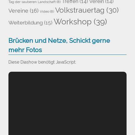
Treffen
(14)
Verein
(14)
Tag der sauberen Landschaft
(8)
Volkstrauertag
(30)
Vereine
(16)
Video
(8)
Workshop
(39)
Weiterbildung
(15)
Brücken und Netze, Schickt gerne
mehr Fotos
Diese Diashow benötigt JavaScript.