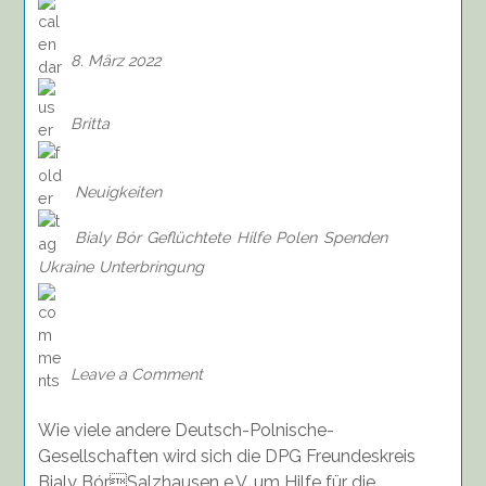
8. März 2022
Britta
Neuigkeiten
Bialy Bór
Geflüchtete
Hilfe
Polen
Spenden
Ukraine
Unterbringung
on
Hilfe
vor
Ort
Leave a Comment
und
in
Wie viele andere Deutsch-Polnische-
Bialy
Bór
Gesellschaften wird sich die DPG Freundeskreis
–
Bialy BórSalzhausen e.V. um Hilfe für die