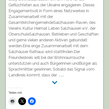
DPG
Geflüchteten aus der Ukraine engagieren. Dieses
Freundeskreis
Engagementsoll in Form eines Netzwerkes in
Bialy
Zusammenarbeit mit der
Bór-
GesamtkirchengemeindeSalzhausen-Raven, des
Salzhausen
Vereins Kultur Heimat Leben Salzhausen e.V., der
hilft
Geflüchteten
OberschuleSalzhausen, Betrieben und Geschäften
aus
und gerne vielen anderen Aktiven gebündelt
der
werden.Eine enge Zusammenarbeit mit dem
Ukraine
Salzhäuser Rathaus wird stattfinden.Der
Freundeskreis will bei der Wohnraumsuche
unterstützen und auch Bürgerinnen undBürger als
Sprachmittler gewinnen. Sobald das Signal vom
Landkreis kommt, dass der
. . .
Teilen mit: