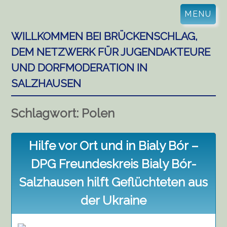
Skip
MENU
to
content
WILLKOMMEN BEI BRÜCKENSCHLAG,
DEM NETZWERK FÜR JUGENDAKTEURE
UND DORFMODERATION IN
SALZHAUSEN
Schlagwort:
Polen
Hilfe vor Ort und in Bialy Bór –
DPG Freundeskreis Bialy Bór-
Salzhausen hilft Geflüchteten aus
der Ukraine