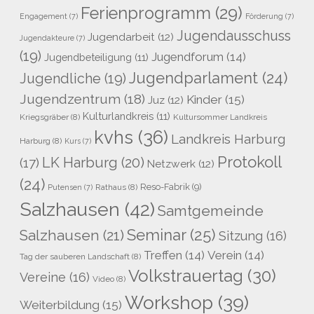
Ferienprogramm
(29)
Engagement
(7)
Förderung
(7)
Jugendausschuss
Jugendarbeit
(12)
Jugendakteure
(7)
(19)
Jugendforum
(14)
Jugendbeteiligung
(11)
Jugendparlament
(24)
Jugendliche
(19)
Jugendzentrum
(18)
Kinder
(15)
Juz
(12)
Kulturlandkreis
(11)
Kriegsgräber
(8)
Kultursommer Landkreis
kvhs
(36)
Landkreis Harburg
Harburg
(8)
Kurs
(7)
Protokoll
LK Harburg
(20)
(17)
Netzwerk
(12)
(24)
Reso-Fabrik
(9)
Rathaus
(8)
Putensen
(7)
Salzhausen
(42)
Samtgemeinde
Seminar
(25)
Salzhausen
(21)
Sitzung
(16)
Treffen
(14)
Verein
(14)
Tag der sauberen Landschaft
(8)
Volkstrauertag
(30)
Vereine
(16)
Video
(8)
Workshop
(39)
Weiterbildung
(15)