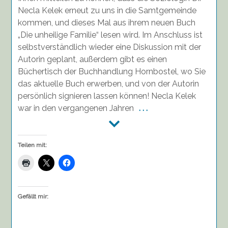
mit
Necla Kelek erneut zu uns in die Samtgemeinde
anschließender
kommen, und dieses Mal aus ihrem neuen Buch
Diskussion,
„Die unheilige Familie“ lesen wird. Im Anschluss ist
02.02.,
selbstverständlich wieder eine Diskussion mit der
15.00
Autorin geplant, außerdem gibt es einen
Uhr,
Dörpshün
Büchertisch der Buchhandlung Hornbostel, wo Sie
Salzhausen
das aktuelle Buch erwerben, und von der Autorin
persönlich signieren lassen können! Necla Kelek
war in den vergangenen Jahren
. . .
Teilen mit:
Gefällt mir: