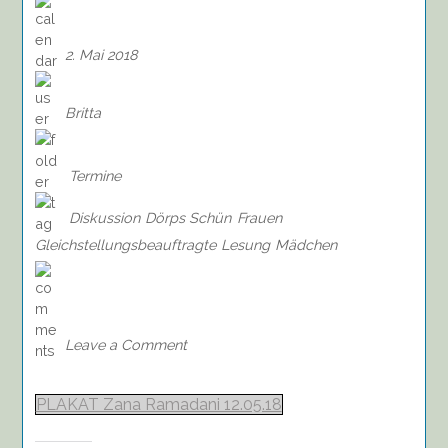
2. Mai 2018
Britta
Termine
Diskussion
Dörps Schün
Frauen
Gleichstellungsbeauftragte
Lesung
Mädchen
on
Lesung
und
Diskussion
Leave a Comment
mit
Zana
Ramadani,
PLAKAT Zana Ramadani 12.05.18
12.05.,
16.00