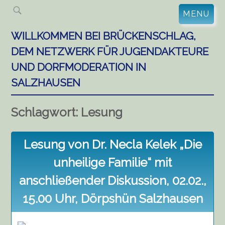
Skip
MENU
to
content
WILLKOMMEN BEI BRÜCKENSCHLAG,
DEM NETZWERK FÜR JUGENDAKTEURE
UND DORFMODERATION IN
SALZHAUSEN
Schlagwort:
Lesung
Lesung von Dr. Necla Kelek „Die
unheilige Familie“ mit
anschließender Diskussion, 02.02.,
15.00 Uhr, Dörpshün Salzhausen