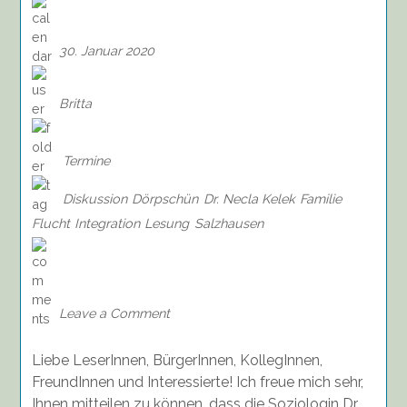
30. Januar 2020
Britta
Termine
Diskussion
Dörpschün
Dr. Necla Kelek
Familie
Flucht
Integration
Lesung
Salzhausen
on
Lesung
von
Dr.
Leave a Comment
Necla
Kelek
Liebe LeserInnen, BürgerInnen, KollegInnen,
„Die
unheilige
FreundInnen und Interessierte! Ich freue mich sehr,
Familie“
Ihnen mitteilen zu können, dass die Soziologin Dr.