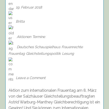
19. Februar 2018
Britta
Aktionen
Termine
Deutsches Schauspielhaus
Frauenrechte
Frauentag
Gleichstellungspolitik
Lesung
on
Karten
für
das
Leave a Comment
Deutsche
Schauspielhaus
Aktion zum internationalen Frauentag am 8. März
Hamburg
gewinnen,
von der Salzhäuser Gleichstellungsbeauftragten
Einsendeschluss
Astrid Warburg-Manthey Gleichberechtigung ist ein
28.02.18
Gewinn! Und Sie können zum Internationalen