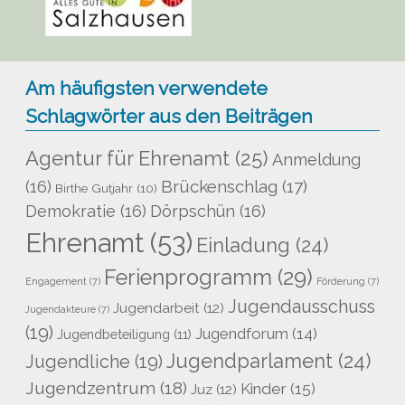
Am häufigsten verwendete
Schlagwörter aus den Beiträgen
Agentur für Ehrenamt
(25)
Anmeldung
Brückenschlag
(17)
(16)
Birthe Gutjahr
(10)
Demokratie
(16)
Dörpschün
(16)
Ehrenamt
(53)
Einladung
(24)
Ferienprogramm
(29)
Engagement
(7)
Förderung
(7)
Jugendausschuss
Jugendarbeit
(12)
Jugendakteure
(7)
(19)
Jugendforum
(14)
Jugendbeteiligung
(11)
Jugendparlament
(24)
Jugendliche
(19)
Jugendzentrum
(18)
Kinder
(15)
Juz
(12)