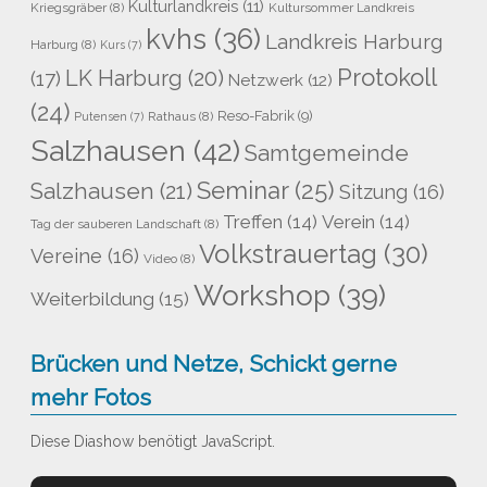
Kulturlandkreis
(11)
Kriegsgräber
(8)
Kultursommer Landkreis
kvhs
(36)
Landkreis Harburg
Harburg
(8)
Kurs
(7)
Protokoll
LK Harburg
(20)
(17)
Netzwerk
(12)
(24)
Reso-Fabrik
(9)
Rathaus
(8)
Putensen
(7)
Salzhausen
(42)
Samtgemeinde
Seminar
(25)
Salzhausen
(21)
Sitzung
(16)
Treffen
(14)
Verein
(14)
Tag der sauberen Landschaft
(8)
Volkstrauertag
(30)
Vereine
(16)
Video
(8)
Workshop
(39)
Weiterbildung
(15)
Brücken und Netze, Schickt gerne
mehr Fotos
Diese Diashow benötigt JavaScript.